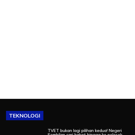
TEKNOLOGI
TVET bukan lagi pilihan kedua! Negeri
Sembilan cari bakat hingga ke pelosok