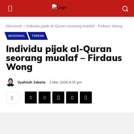
Nasional
Individu pijak al-Quran seorang mualaf - Firdaus Wong
NASIONAL
TERKINI
Individu pijak al-Quran
seorang mualaf – Firdaus
Wong
Syahirah Zakaria
2 Mac 2026 6:35 pm