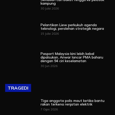
kampung
30 Julai 2026
Pelantikan Liew perkukuh agenda
teknologi, perolehan strategik negara
15 Julai 2026
Pasport Malaysia kini lebih kebal
dipalsukan, Anwar lancar PMA baharu
dengan 94 ciri keselamatan
30 Jun 2026
TRAGEDI
Tiga anggota polis maut ketika bantu
rakan terkena renjatan elektrik
7 Ogos 2026