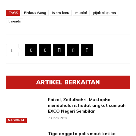
TAGS
Firdaus Wong
islam baru
mualaf
pijak al-quran
threads
ARTIKEL BERKAITAN
Faizal, Zaifulbahri, Mustapha
mendahului istiadat angkat sumpah
EXCO Negeri Sembilan
7 Ogos 2026
NASIONAL
Tiga anggota polis maut ketika