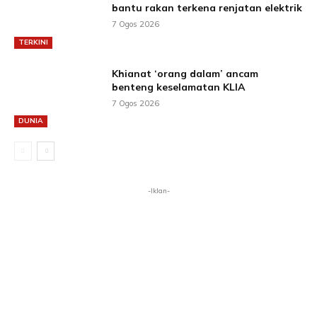
bantu rakan terkena renjatan elektrik
7 Ogos 2026
TERKINI
Khianat ‘orang dalam’ ancam
benteng keselamatan KLIA
7 Ogos 2026
DUNIA
-Iklan-