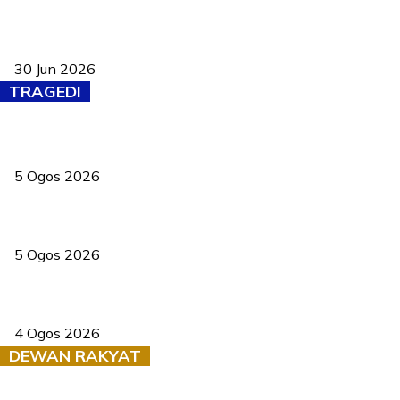
Pasport Malaysia kini lebih kebal dipalsukan, Anwar lancar PMA
baharu dengan 94 ciri keselamatan
30 Jun 2026
TRAGEDI
PERHILITAN pantau gajah dengan dron, elak kemalangan berulang
5 Ogos 2026
Dua pelajar maut, tercampak ke laluan bertentangan di Temerloh
5 Ogos 2026
Saksi dedah batu kecil gugur sebelum pokok hempap Ford Raptor
4 Ogos 2026
DEWAN RAKYAT