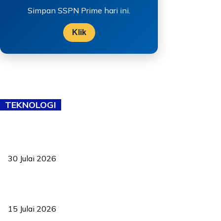
Simpan SSPN Prime hari ini.
Klik
TEKNOLOGI
TVET bukan lagi pilihan kedua! Negeri Sembilan cari bakat hingga
ke pelosok kampung
30 Julai 2026
Pelantikan Liew perkukuh agenda teknologi, perolehan strategik
negara
15 Julai 2026