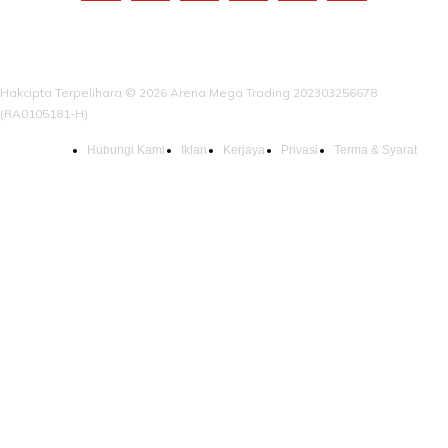
Hakcipta Terpelihara © 2026 Arena Mega Trading 202303256678
(RA0105181-H)
Hubungi Kami
Iklan
Kerjaya
Privasi
Terma & Syarat