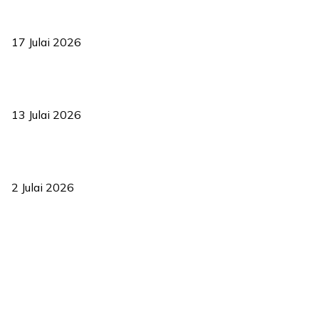
RUU statistik 2026 lulus, era baharu pengurusan data negara
bermula
17 Julai 2026
Sasar 70 peratus mahasiswa dapat kolej kediaman menjelang
2035
13 Julai 2026
‘Smart Lane’ kurangkan kesesakan hingga 50 peratus, terbukti
berkesan sejak 2023
2 Julai 2026