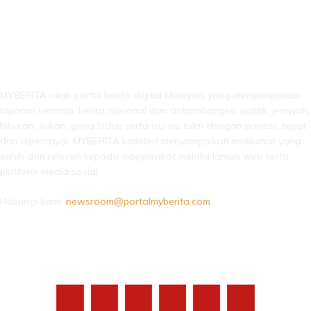
LEBIH DARI SEKADAR BERITA!
MYBERITA ialah portal berita digital Malaysia yang menyampaikan
laporan semasa, berita nasional dan antarabangsa, politik, jenayah,
hiburan, sukan, gaya hidup serta isu-isu tular dengan pantas, tepat
dan dipercayai. MYBERITA komited menyampaikan maklumat yang
sahih dan relevan kepada masyarakat melalui laman web serta
platform media sosial.
Hubungi kami:
newsroom@portalmyberita.com
IKUTI KAMI