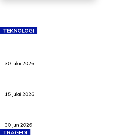
TEKNOLOGI
TVET bukan lagi pilihan kedua! Negeri Sembilan cari bakat hingga
ke pelosok kampung
30 Julai 2026
Pelantikan Liew perkukuh agenda teknologi, perolehan strategik
negara
15 Julai 2026
Pasport Malaysia kini lebih kebal dipalsukan, Anwar lancar PMA
baharu dengan 94 ciri keselamatan
30 Jun 2026
TRAGEDI