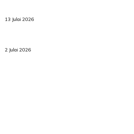
Sasar 70 peratus mahasiswa dapat kolej kediaman menjelang
2035
13 Julai 2026
‘Smart Lane’ kurangkan kesesakan hingga 50 peratus, terbukti
berkesan sejak 2023
2 Julai 2026