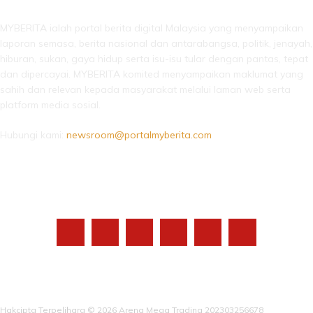
MYBERITA ialah portal berita digital Malaysia yang menyampaikan
laporan semasa, berita nasional dan antarabangsa, politik, jenayah,
hiburan, sukan, gaya hidup serta isu-isu tular dengan pantas, tepat
dan dipercayai. MYBERITA komited menyampaikan maklumat yang
sahih dan relevan kepada masyarakat melalui laman web serta
platform media sosial.
Hubungi kami:
newsroom@portalmyberita.com
IKUTI KAMI
Hakcipta Terpelihara © 2026 Arena Mega Trading 202303256678