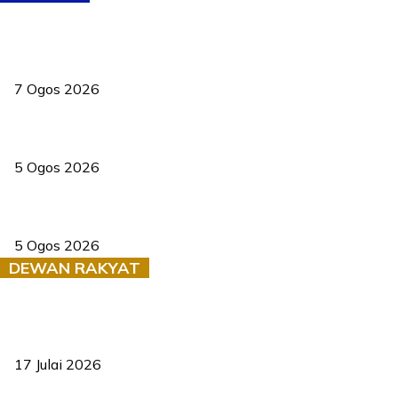
Tiga anggota polis maut ketika bantu rakan terkena renjatan
elektrik
7 Ogos 2026
PERHILITAN pantau gajah dengan dron, elak kemalangan berulang
5 Ogos 2026
Dua pelajar maut, tercampak ke laluan bertentangan di Temerloh
5 Ogos 2026
DEWAN RAKYAT
RUU statistik 2026 lulus, era baharu pengurusan data negara
bermula
17 Julai 2026