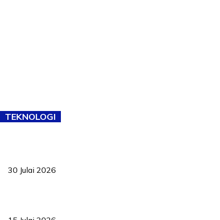
TEKNOLOGI
TVET bukan lagi pilihan kedua! Negeri Sembilan cari bakat hingga
ke pelosok kampung
30 Julai 2026
Pelantikan Liew perkukuh agenda teknologi, perolehan strategik
negara