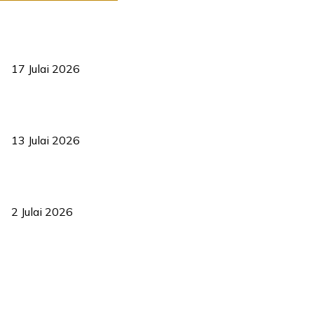
RUU statistik 2026 lulus, era baharu pengurusan data negara
bermula
17 Julai 2026
Sasar 70 peratus mahasiswa dapat kolej kediaman menjelang
2035
13 Julai 2026
‘Smart Lane’ kurangkan kesesakan hingga 50 peratus, terbukti
berkesan sejak 2023
2 Julai 2026