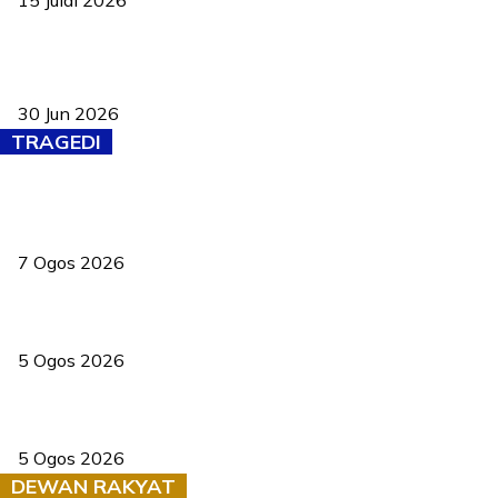
15 Julai 2026
Pasport Malaysia kini lebih kebal dipalsukan, Anwar lancar PMA
baharu dengan 94 ciri keselamatan
30 Jun 2026
TRAGEDI
Tiga anggota polis maut ketika bantu rakan terkena renjatan
elektrik
7 Ogos 2026
PERHILITAN pantau gajah dengan dron, elak kemalangan berulang
5 Ogos 2026
Dua pelajar maut, tercampak ke laluan bertentangan di Temerloh
5 Ogos 2026
DEWAN RAKYAT