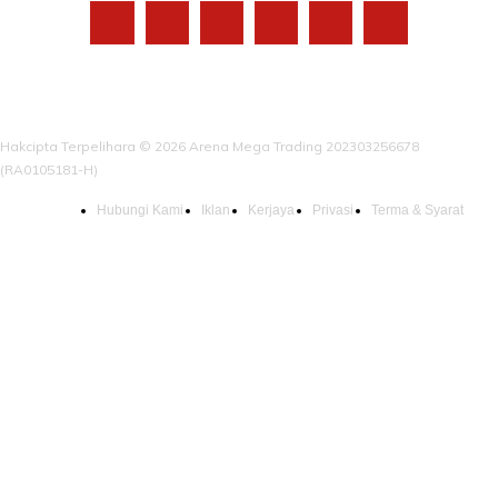
Hakcipta Terpelihara © 2026 Arena Mega Trading 202303256678
(RA0105181-H)
Hubungi Kami
Iklan
Kerjaya
Privasi
Terma & Syarat