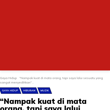
Gaya Hidup
"Nampak kuat di mata orang, tapi saya lalui sesuatu yang
sangat menyedihkan"...
GAYA HIDUP
HIBURAN
MUZIK
“Nampak kuat di mata
orang, tapi saya lalui