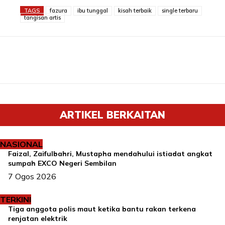
TAGS
fazura
ibu tunggal
kisah terbaik
single terbaru
tangisan artis
ARTIKEL BERKAITAN
NASIONAL
Faizal, Zaifulbahri, Mustapha mendahului istiadat angkat
sumpah EXCO Negeri Sembilan
7 Ogos 2026
TERKINI
Tiga anggota polis maut ketika bantu rakan terkena
renjatan elektrik