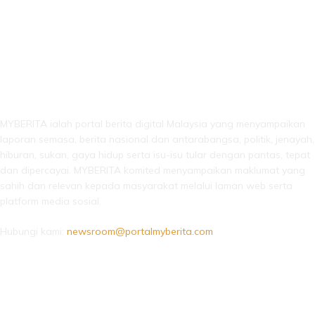
LEBIH DARI SEKADAR BERITA!
MYBERITA ialah portal berita digital Malaysia yang menyampaikan
laporan semasa, berita nasional dan antarabangsa, politik, jenayah,
hiburan, sukan, gaya hidup serta isu-isu tular dengan pantas, tepat
dan dipercayai. MYBERITA komited menyampaikan maklumat yang
sahih dan relevan kepada masyarakat melalui laman web serta
platform media sosial.
Hubungi kami:
newsroom@portalmyberita.com
IKUTI KAMI