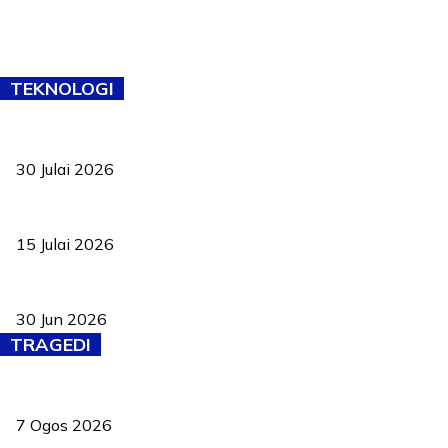
TEKNOLOGI
TVET bukan lagi pilihan kedua! Negeri Sembilan cari bakat hingg
30 Julai 2026
Pelantikan Liew perkukuh agenda teknologi, perolehan strategik 
15 Julai 2026
Pasport Malaysia kini lebih kebal dipalsukan, Anwar lancar PMA b
30 Jun 2026
TRAGEDI
Tiga anggota polis maut ketika bantu rakan terkena renjatan elek
7 Ogos 2026