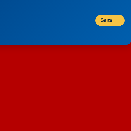
Sertai →