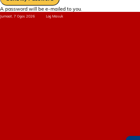
A password will be e-mailed to you.
Jumaat, 7 Ogos 2026
Log Masuk