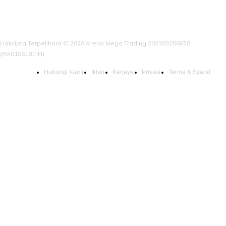
Hakcipta Terpelihara © 2026 Arena Mega Trading 202303256678
(RA0105181-H)
Hubungi Kami
Iklan
Kerjaya
Privasi
Terma & Syarat