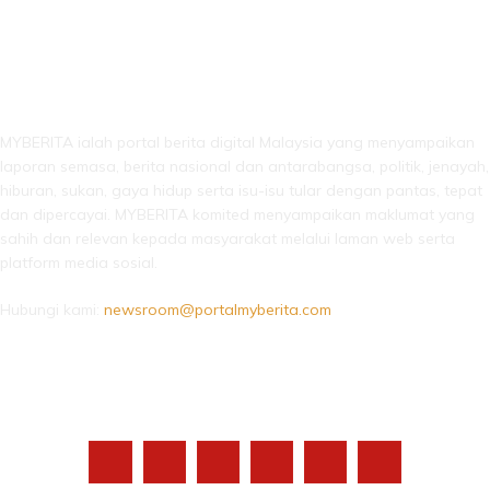
LEBIH DARI SEKADAR BERITA!
MYBERITA ialah portal berita digital Malaysia yang menyampaikan
laporan semasa, berita nasional dan antarabangsa, politik, jenayah,
hiburan, sukan, gaya hidup serta isu-isu tular dengan pantas, tepat
dan dipercayai. MYBERITA komited menyampaikan maklumat yang
sahih dan relevan kepada masyarakat melalui laman web serta
platform media sosial.
Hubungi kami:
newsroom@portalmyberita.com
IKUTI KAMI