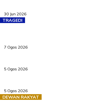
Pasport Malaysia kini lebih kebal dipalsukan, Anwar lancar PMA
baharu dengan 94 ciri keselamatan
30 Jun 2026
TRAGEDI
Tiga anggota polis maut ketika bantu rakan terkena renjatan
elektrik
7 Ogos 2026
PERHILITAN pantau gajah dengan dron, elak kemalangan berulang
5 Ogos 2026
Dua pelajar maut, tercampak ke laluan bertentangan di Temerloh
5 Ogos 2026
DEWAN RAKYAT