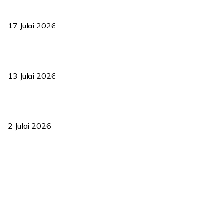
RUU statistik 2026 lulus, era baharu pengurusan data negara
bermula
17 Julai 2026
Sasar 70 peratus mahasiswa dapat kolej kediaman menjelang
2035
13 Julai 2026
‘Smart Lane’ kurangkan kesesakan hingga 50 peratus, terbukti
berkesan sejak 2023
2 Julai 2026