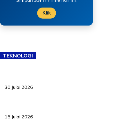
Klik
TEKNOLOGI
TVET bukan lagi pilihan kedua! Negeri Sembilan cari bakat hingga
ke pelosok kampung
30 Julai 2026
Pelantikan Liew perkukuh agenda teknologi, perolehan strategik
negara
15 Julai 2026