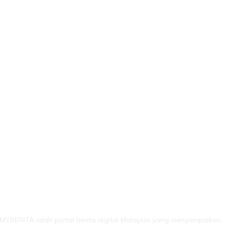
LEBIH DARI SEKADAR BERITA!
MYBERITA ialah portal berita digital Malaysia yang menyampaikan