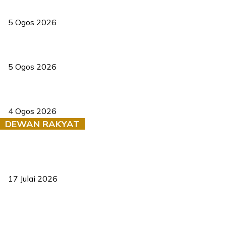
PERHILITAN pantau gajah dengan dron, elak kemalangan berulang
5 Ogos 2026
Dua pelajar maut, tercampak ke laluan bertentangan di Temerloh
5 Ogos 2026
Saksi dedah batu kecil gugur sebelum pokok hempap Ford Raptor
4 Ogos 2026
DEWAN RAKYAT
RUU statistik 2026 lulus, era baharu pengurusan data negara
bermula
17 Julai 2026
Sasar 70 peratus mahasiswa dapat kolej kediaman menjelang
2035