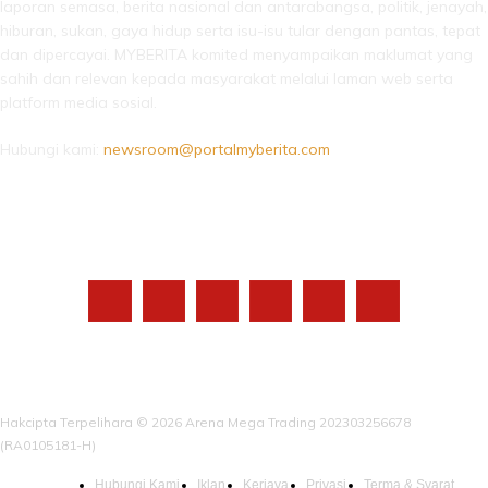
laporan semasa, berita nasional dan antarabangsa, politik, jenayah,
hiburan, sukan, gaya hidup serta isu-isu tular dengan pantas, tepat
dan dipercayai. MYBERITA komited menyampaikan maklumat yang
sahih dan relevan kepada masyarakat melalui laman web serta
platform media sosial.
Hubungi kami:
newsroom@portalmyberita.com
IKUTI KAMI
Hakcipta Terpelihara © 2026 Arena Mega Trading 202303256678
(RA0105181-H)
Hubungi Kami
Iklan
Kerjaya
Privasi
Terma & Syarat