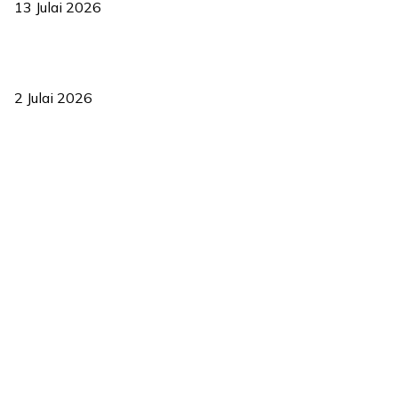
13 Julai 2026
‘Smart Lane’ kurangkan kesesakan hingga 50 peratus, terbukti
berkesan sejak 2023
2 Julai 2026