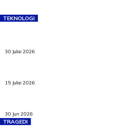
TEKNOLOGI
TVET bukan lagi pilihan kedua! Negeri Sembilan cari bakat hingga
ke pelosok kampung
30 Julai 2026
Pelantikan Liew perkukuh agenda teknologi, perolehan strategik
negara
15 Julai 2026
Pasport Malaysia kini lebih kebal dipalsukan, Anwar lancar PMA
baharu dengan 94 ciri keselamatan
30 Jun 2026
TRAGEDI