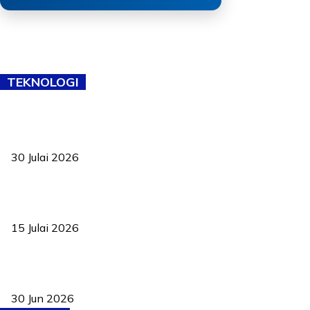
TEKNOLOGI
TVET bukan lagi pilihan kedua! Negeri Sembilan cari bakat hingga
ke pelosok kampung
30 Julai 2026
Pelantikan Liew perkukuh agenda teknologi, perolehan strategik
negara
15 Julai 2026
Pasport Malaysia kini lebih kebal dipalsukan, Anwar lancar PMA
baharu dengan 94 ciri keselamatan
30 Jun 2026