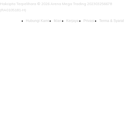
Hakcipta Terpelihara © 2026 Arena Mega Trading 202303256678
(RA0105181-H)
Hubungi Kami
Iklan
Kerjaya
Privasi
Terma & Syarat