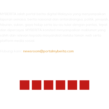
LEBIH DARI SEKADAR BERITA!
MYBERITA ialah portal berita digital Malaysia yang menyampaikan
laporan semasa, berita nasional dan antarabangsa, politik, jenayah,
hiburan, sukan, gaya hidup serta isu-isu tular dengan pantas, tepat
dan dipercayai. MYBERITA komited menyampaikan maklumat yang
sahih dan relevan kepada masyarakat melalui laman web serta
platform media sosial.
Hubungi kami:
newsroom@portalmyberita.com
IKUTI KAMI