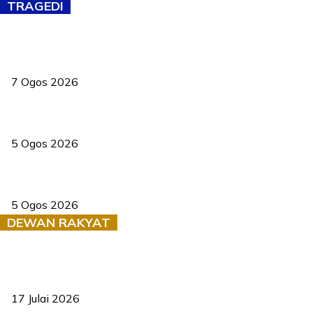
TRAGEDI
Tiga anggota polis maut ketika bantu rakan terkena renjatan
elektrik
7 Ogos 2026
PERHILITAN pantau gajah dengan dron, elak kemalangan berulang
5 Ogos 2026
Dua pelajar maut, tercampak ke laluan bertentangan di Temerloh
5 Ogos 2026
DEWAN RAKYAT
RUU statistik 2026 lulus, era baharu pengurusan data negara
bermula
17 Julai 2026