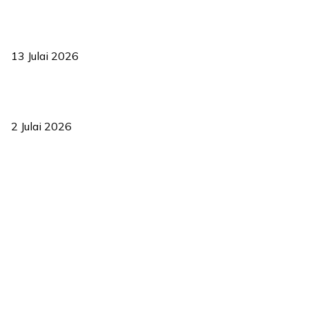
Sasar 70 peratus mahasiswa dapat kolej kediaman menjelang
2035
13 Julai 2026
‘Smart Lane’ kurangkan kesesakan hingga 50 peratus, terbukti
berkesan sejak 2023
2 Julai 2026