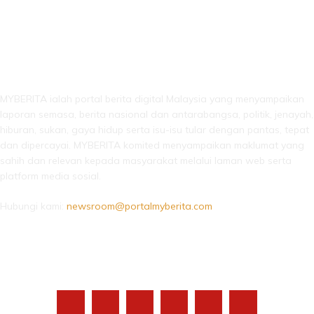
LEBIH DARI SEKADAR BERITA!
MYBERITA ialah portal berita digital Malaysia yang menyampaikan
laporan semasa, berita nasional dan antarabangsa, politik, jenayah,
hiburan, sukan, gaya hidup serta isu-isu tular dengan pantas, tepat
dan dipercayai. MYBERITA komited menyampaikan maklumat yang
sahih dan relevan kepada masyarakat melalui laman web serta
platform media sosial.
Hubungi kami:
newsroom@portalmyberita.com
IKUTI KAMI