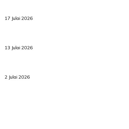
RUU statistik 2026 lulus, era baharu pengurusan data negara
bermula
17 Julai 2026
Sasar 70 peratus mahasiswa dapat kolej kediaman menjelang
2035
13 Julai 2026
‘Smart Lane’ kurangkan kesesakan hingga 50 peratus, terbukti
berkesan sejak 2023
2 Julai 2026