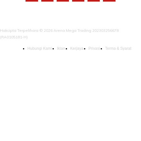
Hakcipta Terpelihara © 2026 Arena Mega Trading 202303256678
(RA0105181-H)
Hubungi Kami
Iklan
Kerjaya
Privasi
Terma & Syarat