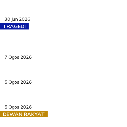
Pasport Malaysia kini lebih kebal dipalsukan, Anwar lancar PMA
baharu dengan 94 ciri keselamatan
30 Jun 2026
TRAGEDI
Tiga anggota polis maut ketika bantu rakan terkena renjatan
elektrik
7 Ogos 2026
PERHILITAN pantau gajah dengan dron, elak kemalangan berulang
5 Ogos 2026
Dua pelajar maut, tercampak ke laluan bertentangan di Temerloh
5 Ogos 2026
DEWAN RAKYAT