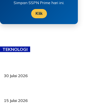
Simpan SSPN Prime hari ini.
Klik
TEKNOLOGI
TVET bukan lagi pilihan kedua! Negeri Sembilan cari bakat hingga
ke pelosok kampung
30 Julai 2026
Pelantikan Liew perkukuh agenda teknologi, perolehan strategik
negara
15 Julai 2026