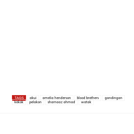
TAGS
akui
amelia henderson
blood brothers
gandingan
kekok
pelakon
sharnaaz ahmad
watak