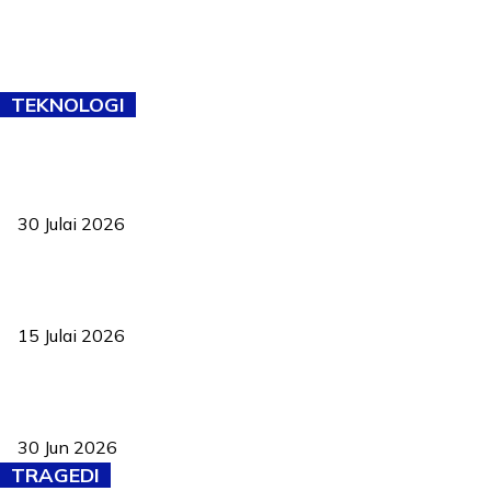
TEKNOLOGI
TVET bukan lagi pilihan kedua! Negeri Sembilan cari bakat hingga
ke pelosok kampung
30 Julai 2026
Pelantikan Liew perkukuh agenda teknologi, perolehan strategik
negara
15 Julai 2026
Pasport Malaysia kini lebih kebal dipalsukan, Anwar lancar PMA
baharu dengan 94 ciri keselamatan
30 Jun 2026
TRAGEDI