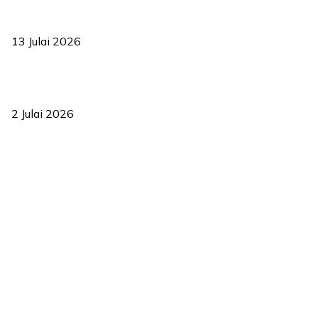
Sasar 70 peratus mahasiswa dapat kolej kediaman menjelang
2035
13 Julai 2026
‘Smart Lane’ kurangkan kesesakan hingga 50 peratus, terbukti
berkesan sejak 2023
2 Julai 2026