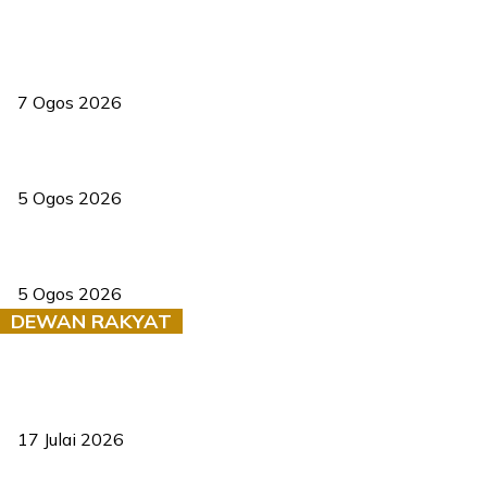
Tiga anggota polis maut ketika bantu rakan terkena renjatan
elektrik
7 Ogos 2026
PERHILITAN pantau gajah dengan dron, elak kemalangan berulang
5 Ogos 2026
Dua pelajar maut, tercampak ke laluan bertentangan di Temerloh
5 Ogos 2026
DEWAN RAKYAT
RUU statistik 2026 lulus, era baharu pengurusan data negara
bermula
17 Julai 2026