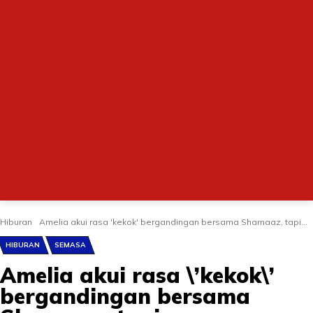
Hiburan
Amelia akui rasa 'kekok' bergandingan bersama Sharnaaz, tapi...
HIBURAN
SEMASA
Amelia akui rasa \’kekok\’
bergandingan bersama