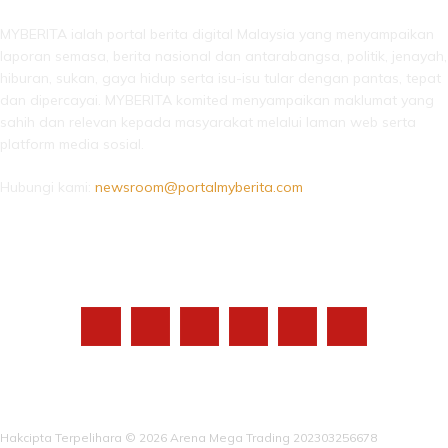
MYBERITA ialah portal berita digital Malaysia yang menyampaikan
laporan semasa, berita nasional dan antarabangsa, politik, jenayah,
hiburan, sukan, gaya hidup serta isu-isu tular dengan pantas, tepat
dan dipercayai. MYBERITA komited menyampaikan maklumat yang
sahih dan relevan kepada masyarakat melalui laman web serta
platform media sosial.
Hubungi kami:
newsroom@portalmyberita.com
IKUTI KAMI
Hakcipta Terpelihara © 2026 Arena Mega Trading 202303256678