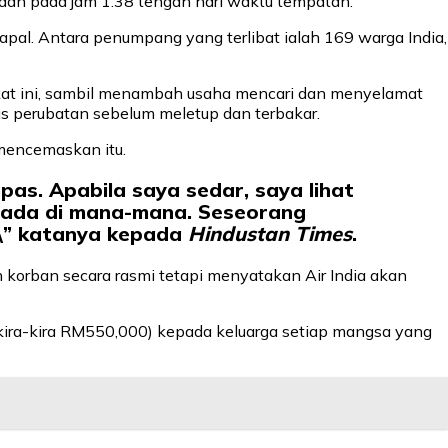
an pada jam 1.38 tengah hari waktu tempatan.
al. Antara penumpang yang terlibat ialah 169 warga India,
at ini, sambil menambah usaha mencari dan menyelamat
 perubatan sebelum meletup dan terbakar.
 mencemaskan itu.
as. Apabila saya sedar, saya lihat
erada di mana-mana. Seseorang
,\” katanya kepada
Hindustan Times
.
h korban secara rasmi tetapi menyatakan Air India akan
ira-kira RM550,000) kepada keluarga setiap mangsa yang