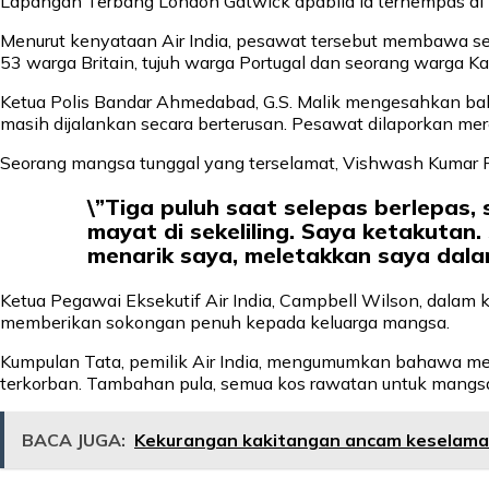
Lapangan Terbang London Gatwick apabila ia terhempas di
Menurut kenyataan Air India, pesawat tersebut membawa se
53 warga Britain, tujuh warga Portugal dan seorang warga K
Ketua Polis Bandar Ahmedabad, G.S. Malik mengesahkan ba
masih dijalankan secara berterusan. Pesawat dilaporkan m
Seorang mangsa tunggal yang terselamat, Vishwash Kumar Ra
\”Tiga puluh saat selepas berlepas,
mayat di sekeliling. Saya ketakuta
menarik saya, meletakkan saya dal
Ketua Pegawai Eksekutif Air India, Campbell Wilson, dalam 
memberikan sokongan penuh kepada keluarga mangsa.
Kumpulan Tata, pemilik Air India, mengumumkan bahawa me
terkorban. Tambahan pula, semua kos rawatan untuk mangs
BACA JUGA:
Kekurangan kakitangan ancam keselama