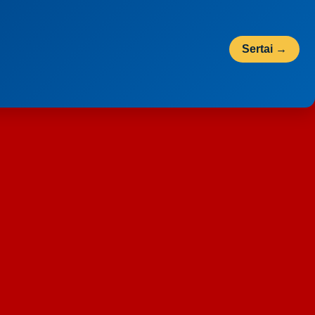
Sertai →