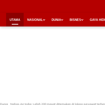
UTAMA
NASIONAL
DUNIA
BISNES
GAYA HID
Dunia
Nahas Air India: Lebih 200 mayat ditemukan di lokasi pesawat terh