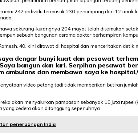
 kawasan perumahan berhampiran lapangan terbang berkena
ramai 242 individu termasuk 230 penumpang dan 12 anak kap
anada.
hawa sekurang-kurangnya 204 mayat telah ditemukan setak
erempuh sebuah bangunan asrama doktor berhampiran kampus
mesh, 40, kini dirawat di hospital dan menceritakan detik
 saya dengar bunyi kuat dan pesawat terhemp
n. Saya bangun dan lari. Serpihan pesawat b
am ambulans dan membawa saya ke hospital
kenyataan video petang tadi tidak memberikan butiran jumla
reka akan menyalurkan pampasan sebanyak 10 juta rupee (k
a yang cedera akan ditanggung sepenuhnya.
tan penerbangan India