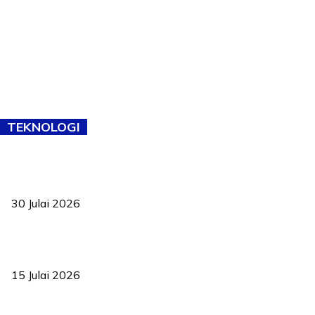
TEKNOLOGI
TVET bukan lagi pilihan kedua! Negeri Sembilan cari bakat hingga
ke pelosok kampung
30 Julai 2026
Pelantikan Liew perkukuh agenda teknologi, perolehan strategik
negara
15 Julai 2026