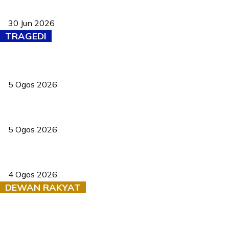
Pasport Malaysia kini lebih kebal dipalsukan, Anwar lancar PMA
baharu dengan 94 ciri keselamatan
30 Jun 2026
TRAGEDI
PERHILITAN pantau gajah dengan dron, elak kemalangan berulang
5 Ogos 2026
Dua pelajar maut, tercampak ke laluan bertentangan di Temerloh
5 Ogos 2026
Saksi dedah batu kecil gugur sebelum pokok hempap Ford Raptor
4 Ogos 2026
DEWAN RAKYAT
RUU statistik 2026 lulus, era baharu pengurusan data negara
bermula