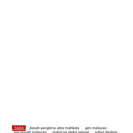
TAGS
darjah panglima setia mahkota
jpm malaysia
kes rasuah malaysia
mohd isa abdul samad
sultan ibrahim