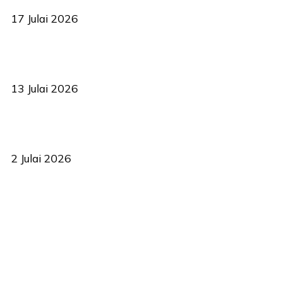
17 Julai 2026
Sasar 70 peratus mahasiswa dapat kolej kediaman menjelang
2035
13 Julai 2026
‘Smart Lane’ kurangkan kesesakan hingga 50 peratus, terbukti
berkesan sejak 2023
2 Julai 2026