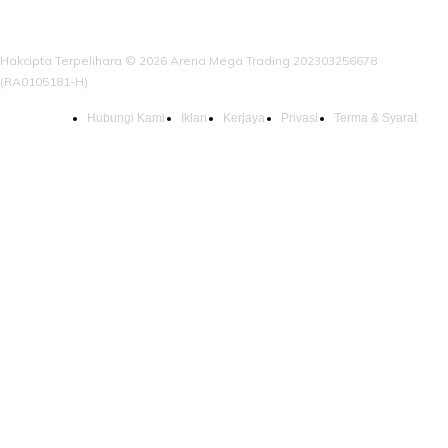
Hakcipta Terpelihara © 2026 Arena Mega Trading 202303256678
(RA0105181-H)
Hubungi Kami
Iklan
Kerjaya
Privasi
Terma & Syarat