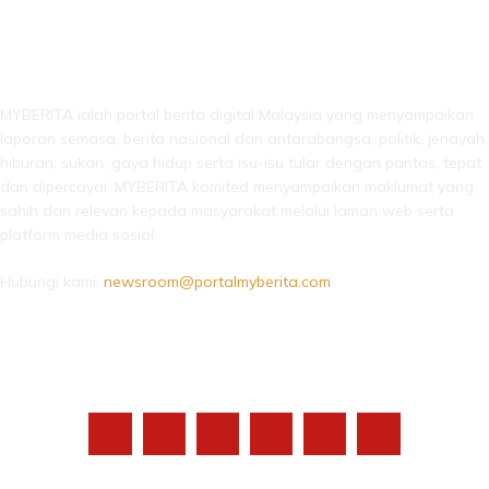
LEBIH DARI SEKADAR BERITA!
MYBERITA ialah portal berita digital Malaysia yang menyampaikan
laporan semasa, berita nasional dan antarabangsa, politik, jenayah,
hiburan, sukan, gaya hidup serta isu-isu tular dengan pantas, tepat
dan dipercayai. MYBERITA komited menyampaikan maklumat yang
sahih dan relevan kepada masyarakat melalui laman web serta
platform media sosial.
Hubungi kami:
newsroom@portalmyberita.com
IKUTI KAMI