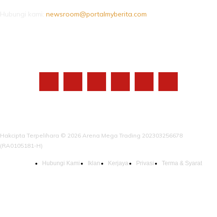
Hubungi kami:
newsroom@portalmyberita.com
IKUTI KAMI
Hakcipta Terpelihara © 2026 Arena Mega Trading 202303256678
(RA0105181-H)
Hubungi Kami
Iklan
Kerjaya
Privasi
Terma & Syarat