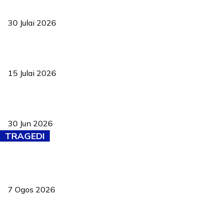
TVET bukan lagi pilihan kedua! Negeri Sembilan cari bakat hingga
ke pelosok kampung
30 Julai 2026
Pelantikan Liew perkukuh agenda teknologi, perolehan strategik
negara
15 Julai 2026
Pasport Malaysia kini lebih kebal dipalsukan, Anwar lancar PMA
baharu dengan 94 ciri keselamatan
30 Jun 2026
TRAGEDI
Tiga anggota polis maut ketika bantu rakan terkena renjatan
elektrik
7 Ogos 2026
PERHILITAN pantau gajah dengan dron, elak kemalangan berulang