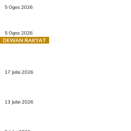
5 Ogos 2026
Dua pelajar maut, tercampak ke laluan bertentangan di Temerloh
5 Ogos 2026
DEWAN RAKYAT
RUU statistik 2026 lulus, era baharu pengurusan data negara
bermula
17 Julai 2026
Sasar 70 peratus mahasiswa dapat kolej kediaman menjelang
2035
13 Julai 2026
‘Smart Lane’ kurangkan kesesakan hingga 50 peratus, terbukti
berkesan sejak 2023