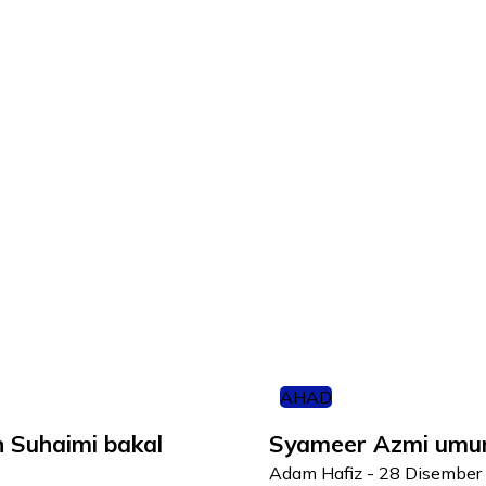
AHAD
n Suhaimi bakal
Syameer Azmi umum
Adam Hafiz
-
28 Disember