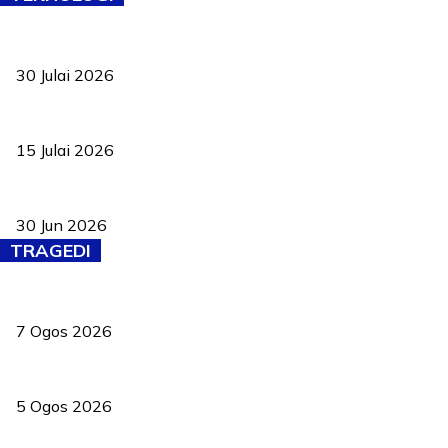
TVET bukan lagi pilihan kedua! Negeri Sembilan cari bakat hingg
30 Julai 2026
Pelantikan Liew perkukuh agenda teknologi, perolehan strategik 
15 Julai 2026
Pasport Malaysia kini lebih kebal dipalsukan, Anwar lancar PMA b
30 Jun 2026
TRAGEDI
Tiga anggota polis maut ketika bantu rakan terkena renjatan elek
7 Ogos 2026
PERHILITAN pantau gajah dengan dron, elak kemalangan berulang
5 Ogos 2026