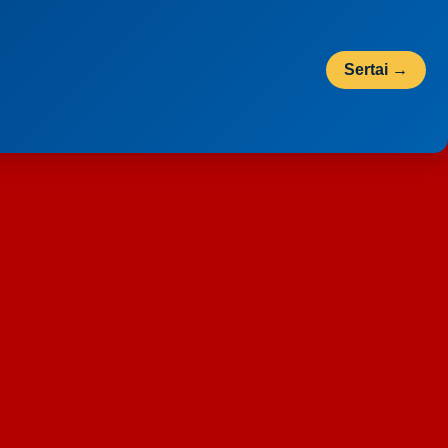
Sertai →