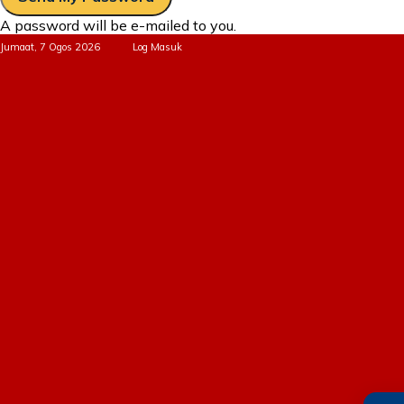
A password will be e-mailed to you.
Jumaat, 7 Ogos 2026
Log Masuk