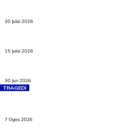
TVET bukan lagi pilihan kedua! Negeri Sembilan cari bakat hingga
ke pelosok kampung
30 Julai 2026
Pelantikan Liew perkukuh agenda teknologi, perolehan strategik
negara
15 Julai 2026
Pasport Malaysia kini lebih kebal dipalsukan, Anwar lancar PMA
baharu dengan 94 ciri keselamatan
30 Jun 2026
TRAGEDI
Tiga anggota polis maut ketika bantu rakan terkena renjatan
elektrik
7 Ogos 2026