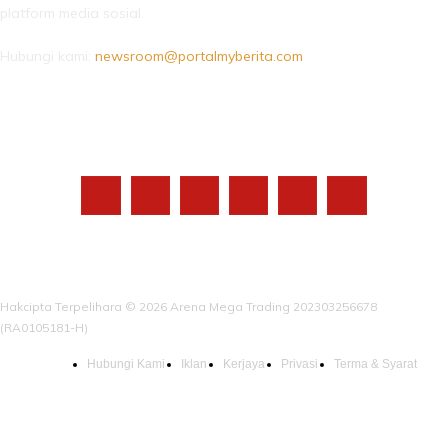
platform media sosial.
Hubungi kami:
newsroom@portalmyberita.com
IKUTI KAMI
Hakcipta Terpelihara © 2026 Arena Mega Trading 202303256678
(RA0105181-H)
Hubungi Kami
Iklan
Kerjaya
Privasi
Terma & Syarat