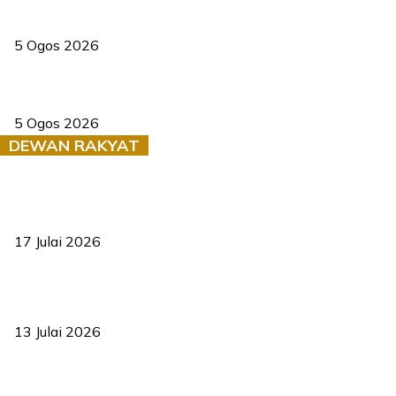
PERHILITAN pantau gajah dengan dron, elak kemalangan berulang
5 Ogos 2026
Dua pelajar maut, tercampak ke laluan bertentangan di Temerloh
5 Ogos 2026
DEWAN RAKYAT
RUU statistik 2026 lulus, era baharu pengurusan data negara
bermula
17 Julai 2026
Sasar 70 peratus mahasiswa dapat kolej kediaman menjelang
2035
13 Julai 2026
‘Smart Lane’ kurangkan kesesakan hingga 50 peratus, terbukti
berkesan sejak 2023