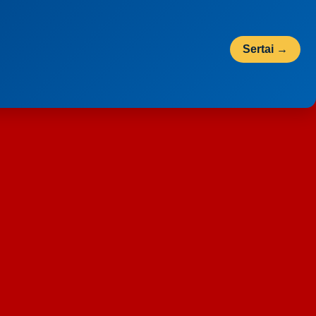
Sertai →