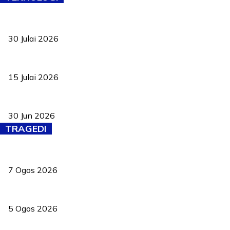
TVET bukan lagi pilihan kedua! Negeri Sembilan cari bakat hingg
30 Julai 2026
Pelantikan Liew perkukuh agenda teknologi, perolehan strategik 
15 Julai 2026
Pasport Malaysia kini lebih kebal dipalsukan, Anwar lancar PMA b
30 Jun 2026
TRAGEDI
Tiga anggota polis maut ketika bantu rakan terkena renjatan elek
7 Ogos 2026
PERHILITAN pantau gajah dengan dron, elak kemalangan berulang
5 Ogos 2026