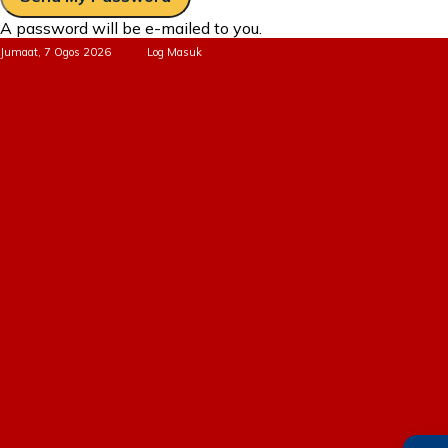
A password will be e-mailed to you.
Jumaat, 7 Ogos 2026
Log Masuk