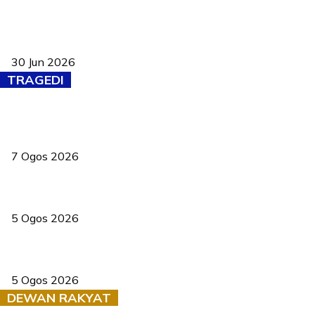
Pasport Malaysia kini lebih kebal dipalsukan, Anwar lancar PMA
baharu dengan 94 ciri keselamatan
30 Jun 2026
TRAGEDI
Tiga anggota polis maut ketika bantu rakan terkena renjatan
elektrik
7 Ogos 2026
PERHILITAN pantau gajah dengan dron, elak kemalangan berulang
5 Ogos 2026
Dua pelajar maut, tercampak ke laluan bertentangan di Temerloh
5 Ogos 2026
DEWAN RAKYAT