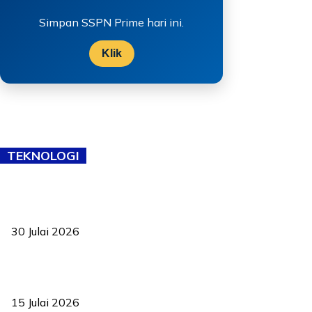
Simpan SSPN Prime hari ini.
Klik
TEKNOLOGI
TVET bukan lagi pilihan kedua! Negeri Sembilan cari bakat hingga
ke pelosok kampung
30 Julai 2026
Pelantikan Liew perkukuh agenda teknologi, perolehan strategik
negara
15 Julai 2026