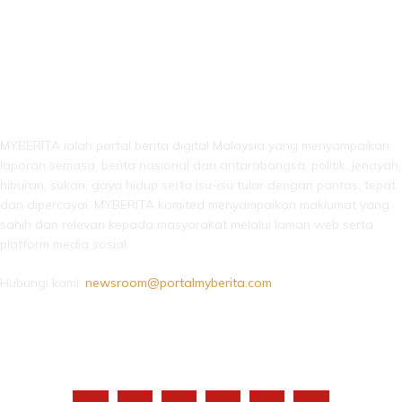
LEBIH DARI SEKADAR BERITA!
MYBERITA ialah portal berita digital Malaysia yang menyampaikan
laporan semasa, berita nasional dan antarabangsa, politik, jenayah,
hiburan, sukan, gaya hidup serta isu-isu tular dengan pantas, tepat
dan dipercayai. MYBERITA komited menyampaikan maklumat yang
sahih dan relevan kepada masyarakat melalui laman web serta
platform media sosial.
Hubungi kami:
newsroom@portalmyberita.com
IKUTI KAMI