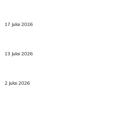
RUU statistik 2026 lulus, era baharu pengurusan data negara
bermula
17 Julai 2026
Sasar 70 peratus mahasiswa dapat kolej kediaman menjelang
2035
13 Julai 2026
‘Smart Lane’ kurangkan kesesakan hingga 50 peratus, terbukti
berkesan sejak 2023
2 Julai 2026