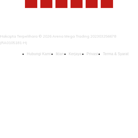
Hakcipta Terpelihara © 2026 Arena Mega Trading 202303256678
(RA0105181-H)
Hubungi Kami
Iklan
Kerjaya
Privasi
Terma & Syarat