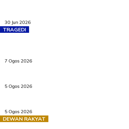
Pasport Malaysia kini lebih kebal dipalsukan, Anwar lancar PMA
baharu dengan 94 ciri keselamatan
30 Jun 2026
TRAGEDI
Tiga anggota polis maut ketika bantu rakan terkena renjatan
elektrik
7 Ogos 2026
PERHILITAN pantau gajah dengan dron, elak kemalangan berulang
5 Ogos 2026
Dua pelajar maut, tercampak ke laluan bertentangan di Temerloh
5 Ogos 2026
DEWAN RAKYAT