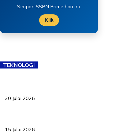
Simpan SSPN Prime hari ini.
Klik
TEKNOLOGI
TVET bukan lagi pilihan kedua! Negeri Sembilan cari bakat hingga
ke pelosok kampung
30 Julai 2026
Pelantikan Liew perkukuh agenda teknologi, perolehan strategik
negara
15 Julai 2026