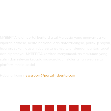
LEBIH DARI SEKADAR BERITA!
MYBERITA ialah portal berita digital Malaysia yang menyampaikan
laporan semasa, berita nasional dan antarabangsa, politik, jenayah,
hiburan, sukan, gaya hidup serta isu-isu tular dengan pantas, tepat
dan dipercayai. MYBERITA komited menyampaikan maklumat yang
sahih dan relevan kepada masyarakat melalui laman web serta
platform media sosial.
Hubungi kami:
newsroom@portalmyberita.com
IKUTI KAMI