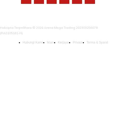
Hakcipta Terpelihara © 2026 Arena Mega Trading 202303256678
(RA0105181-H)
Hubungi Kami
Iklan
Kerjaya
Privasi
Terma & Syarat