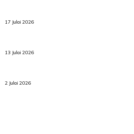
RUU statistik 2026 lulus, era baharu pengurusan data negara
bermula
17 Julai 2026
Sasar 70 peratus mahasiswa dapat kolej kediaman menjelang
2035
13 Julai 2026
‘Smart Lane’ kurangkan kesesakan hingga 50 peratus, terbukti
berkesan sejak 2023
2 Julai 2026