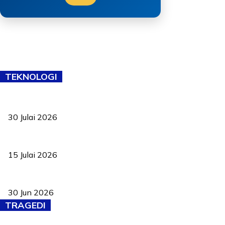
TEKNOLOGI
TVET bukan lagi pilihan kedua! Negeri Sembilan cari bakat hingg
30 Julai 2026
Pelantikan Liew perkukuh agenda teknologi, perolehan strategik 
15 Julai 2026
Pasport Malaysia kini lebih kebal dipalsukan, Anwar lancar PMA b
30 Jun 2026
TRAGEDI