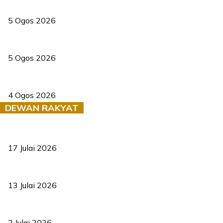
PERHILITAN pantau gajah dengan dron, elak kemalangan berulang
5 Ogos 2026
Dua pelajar maut, tercampak ke laluan bertentangan di Temerloh
5 Ogos 2026
Saksi dedah batu kecil gugur sebelum pokok hempap Ford Raptor
4 Ogos 2026
DEWAN RAKYAT
RUU statistik 2026 lulus, era baharu pengurusan data negara ber
17 Julai 2026
Sasar 70 peratus mahasiswa dapat kolej kediaman menjelang 203
13 Julai 2026
‘Smart Lane’ kurangkan kesesakan hingga 50 peratus, terbukti be
2 Julai 2026