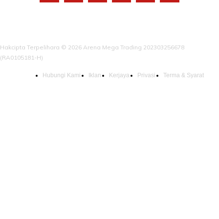
Hakcipta Terpelihara © 2026 Arena Mega Trading 202303256678
(RA0105181-H)
Hubungi Kami
Iklan
Kerjaya
Privasi
Terma & Syarat