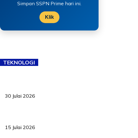
Simpan SSPN Prime hari ini.
Klik
TEKNOLOGI
TVET bukan lagi pilihan kedua! Negeri Sembilan cari bakat hingga
ke pelosok kampung
30 Julai 2026
Pelantikan Liew perkukuh agenda teknologi, perolehan strategik
negara
15 Julai 2026