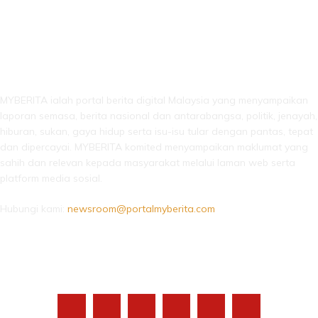
LEBIH DARI SEKADAR BERITA!
MYBERITA ialah portal berita digital Malaysia yang menyampaikan
laporan semasa, berita nasional dan antarabangsa, politik, jenayah,
hiburan, sukan, gaya hidup serta isu-isu tular dengan pantas, tepat
dan dipercayai. MYBERITA komited menyampaikan maklumat yang
sahih dan relevan kepada masyarakat melalui laman web serta
platform media sosial.
Hubungi kami:
newsroom@portalmyberita.com
IKUTI KAMI