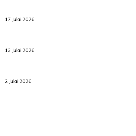
RUU statistik 2026 lulus, era baharu pengurusan data negara
bermula
17 Julai 2026
Sasar 70 peratus mahasiswa dapat kolej kediaman menjelang
2035
13 Julai 2026
‘Smart Lane’ kurangkan kesesakan hingga 50 peratus, terbukti
berkesan sejak 2023
2 Julai 2026