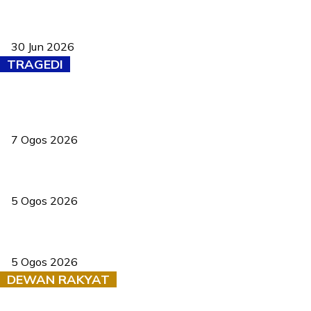
Pasport Malaysia kini lebih kebal dipalsukan, Anwar lancar PMA
baharu dengan 94 ciri keselamatan
30 Jun 2026
TRAGEDI
Tiga anggota polis maut ketika bantu rakan terkena renjatan
elektrik
7 Ogos 2026
PERHILITAN pantau gajah dengan dron, elak kemalangan berulang
5 Ogos 2026
Dua pelajar maut, tercampak ke laluan bertentangan di Temerloh
5 Ogos 2026
DEWAN RAKYAT