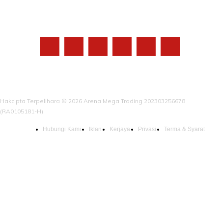
IKUTI KAMI
Hakcipta Terpelihara © 2026 Arena Mega Trading 202303256678
(RA0105181-H)
Hubungi Kami
Iklan
Kerjaya
Privasi
Terma & Syarat