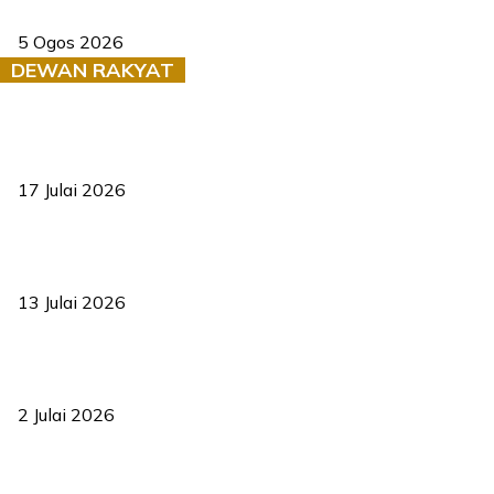
Dua pelajar maut, tercampak ke laluan bertentangan di Temerloh
5 Ogos 2026
DEWAN RAKYAT
RUU statistik 2026 lulus, era baharu pengurusan data negara
bermula
17 Julai 2026
Sasar 70 peratus mahasiswa dapat kolej kediaman menjelang
2035
13 Julai 2026
‘Smart Lane’ kurangkan kesesakan hingga 50 peratus, terbukti
berkesan sejak 2023
2 Julai 2026