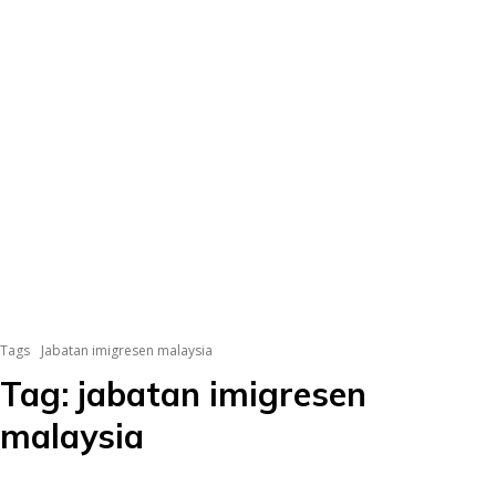
Tags
Jabatan imigresen malaysia
Tag:
jabatan imigresen
malaysia