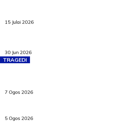
Pelantikan Liew perkukuh agenda teknologi, perolehan strategik
negara
15 Julai 2026
Pasport Malaysia kini lebih kebal dipalsukan, Anwar lancar PMA
baharu dengan 94 ciri keselamatan
30 Jun 2026
TRAGEDI
Tiga anggota polis maut ketika bantu rakan terkena renjatan
elektrik
7 Ogos 2026
PERHILITAN pantau gajah dengan dron, elak kemalangan berulang
5 Ogos 2026