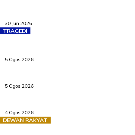
Pasport Malaysia kini lebih kebal dipalsukan, Anwar lancar PMA
baharu dengan 94 ciri keselamatan
30 Jun 2026
TRAGEDI
PERHILITAN pantau gajah dengan dron, elak kemalangan berulang
5 Ogos 2026
Dua pelajar maut, tercampak ke laluan bertentangan di Temerloh
5 Ogos 2026
Saksi dedah batu kecil gugur sebelum pokok hempap Ford Raptor
4 Ogos 2026
DEWAN RAKYAT