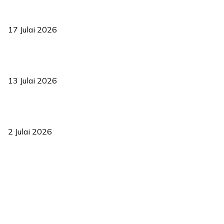
RUU statistik 2026 lulus, era baharu pengurusan data negara
bermula
17 Julai 2026
Sasar 70 peratus mahasiswa dapat kolej kediaman menjelang
2035
13 Julai 2026
‘Smart Lane’ kurangkan kesesakan hingga 50 peratus, terbukti
berkesan sejak 2023
2 Julai 2026