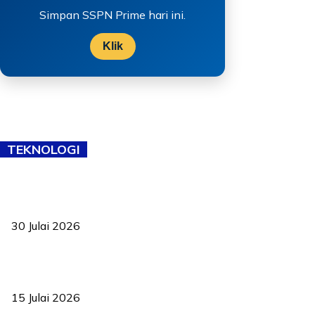
Simpan SSPN Prime hari ini.
Klik
TEKNOLOGI
TVET bukan lagi pilihan kedua! Negeri Sembilan cari bakat hingga
ke pelosok kampung
30 Julai 2026
Pelantikan Liew perkukuh agenda teknologi, perolehan strategik
negara
15 Julai 2026