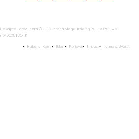
Hakcipta Terpelihara © 2026 Arena Mega Trading 202303256678
(RA0105181-H)
Hubungi Kami
Iklan
Kerjaya
Privasi
Terma & Syarat