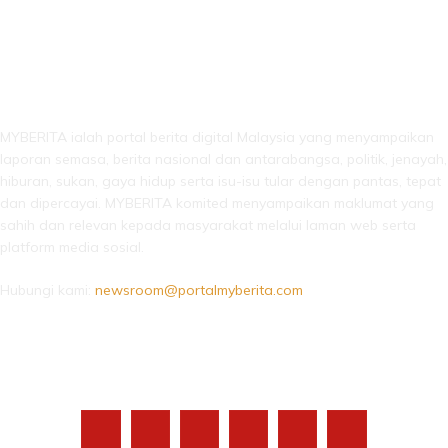
LEBIH DARI SEKADAR BERITA!
MYBERITA ialah portal berita digital Malaysia yang menyampaikan
laporan semasa, berita nasional dan antarabangsa, politik, jenayah,
hiburan, sukan, gaya hidup serta isu-isu tular dengan pantas, tepat
dan dipercayai. MYBERITA komited menyampaikan maklumat yang
sahih dan relevan kepada masyarakat melalui laman web serta
platform media sosial.
Hubungi kami:
newsroom@portalmyberita.com
IKUTI KAMI