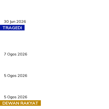
Pasport Malaysia kini lebih kebal dipalsukan, Anwar lancar PMA
baharu dengan 94 ciri keselamatan
30 Jun 2026
TRAGEDI
Tiga anggota polis maut ketika bantu rakan terkena renjatan
elektrik
7 Ogos 2026
PERHILITAN pantau gajah dengan dron, elak kemalangan berulang
5 Ogos 2026
Dua pelajar maut, tercampak ke laluan bertentangan di Temerloh
5 Ogos 2026
DEWAN RAKYAT