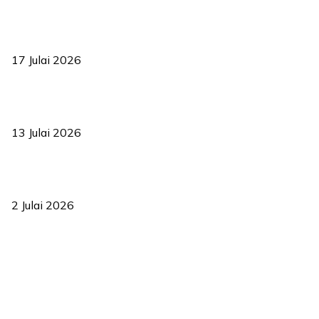
RUU statistik 2026 lulus, era baharu pengurusan data negara
bermula
17 Julai 2026
Sasar 70 peratus mahasiswa dapat kolej kediaman menjelang
2035
13 Julai 2026
‘Smart Lane’ kurangkan kesesakan hingga 50 peratus, terbukti
berkesan sejak 2023
2 Julai 2026