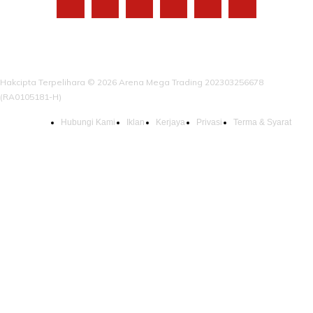
Hakcipta Terpelihara © 2026 Arena Mega Trading 202303256678
(RA0105181-H)
Hubungi Kami
Iklan
Kerjaya
Privasi
Terma & Syarat