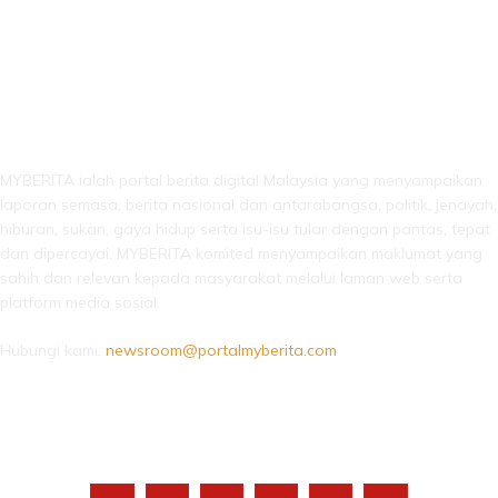
LEBIH DARI SEKADAR BERITA!
MYBERITA ialah portal berita digital Malaysia yang menyampaikan
laporan semasa, berita nasional dan antarabangsa, politik, jenayah,
hiburan, sukan, gaya hidup serta isu-isu tular dengan pantas, tepat
dan dipercayai. MYBERITA komited menyampaikan maklumat yang
sahih dan relevan kepada masyarakat melalui laman web serta
platform media sosial.
Hubungi kami:
newsroom@portalmyberita.com
IKUTI KAMI