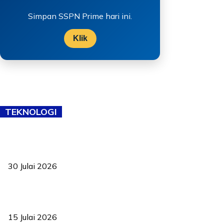
Simpan SSPN Prime hari ini.
Klik
TEKNOLOGI
TVET bukan lagi pilihan kedua! Negeri Sembilan cari bakat hingga
ke pelosok kampung
30 Julai 2026
Pelantikan Liew perkukuh agenda teknologi, perolehan strategik
negara
15 Julai 2026