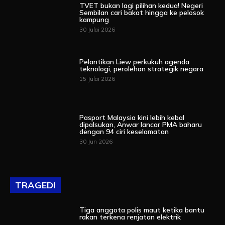
TVET bukan lagi pilihan kedua! Negeri
Sembilan cari bakat hingga ke pelosok
kampung
30 Julai 2026
Pelantikan Liew perkukuh agenda
teknologi, perolehan strategik negara
15 Julai 2026
Pasport Malaysia kini lebih kebal
dipalsukan, Anwar lancar PMA baharu
dengan 94 ciri keselamatan
30 Jun 2026
TRAGEDI
Tiga anggota polis maut ketika bantu
rakan terkena renjatan elektrik