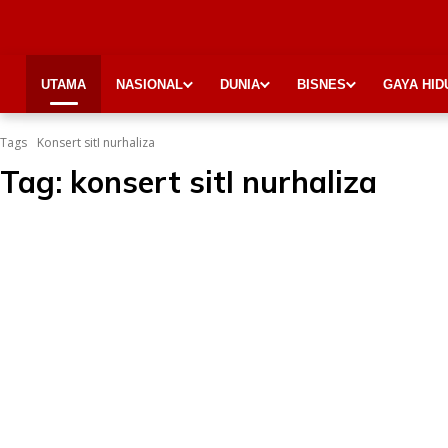
UTAMA
NASIONAL
DUNIA
BISNES
GAYA HID
Tags
Konsert sitI nurhaliza
Tag:
konsert sitI nurhaliza