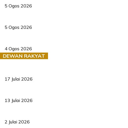
5 Ogos 2026
Dua pelajar maut, tercampak ke laluan bertentangan di Temerloh
5 Ogos 2026
Saksi dedah batu kecil gugur sebelum pokok hempap Ford Raptor
4 Ogos 2026
DEWAN RAKYAT
RUU statistik 2026 lulus, era baharu pengurusan data negara ber
17 Julai 2026
Sasar 70 peratus mahasiswa dapat kolej kediaman menjelang 203
13 Julai 2026
‘Smart Lane’ kurangkan kesesakan hingga 50 peratus, terbukti be
2 Julai 2026