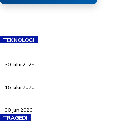
TEKNOLOGI
TVET bukan lagi pilihan kedua! Negeri Sembilan cari bakat hingg
30 Julai 2026
Pelantikan Liew perkukuh agenda teknologi, perolehan strategik 
15 Julai 2026
Pasport Malaysia kini lebih kebal dipalsukan, Anwar lancar PMA b
30 Jun 2026
TRAGEDI
PERHILITAN pantau gajah dengan dron, elak kemalangan berulang