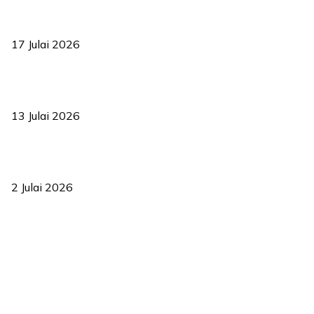
RUU statistik 2026 lulus, era baharu pengurusan data negara
bermula
17 Julai 2026
Sasar 70 peratus mahasiswa dapat kolej kediaman menjelang
2035
13 Julai 2026
‘Smart Lane’ kurangkan kesesakan hingga 50 peratus, terbukti
berkesan sejak 2023
2 Julai 2026