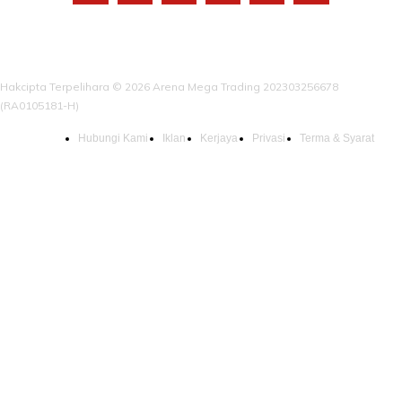
Hakcipta Terpelihara © 2026 Arena Mega Trading 202303256678
(RA0105181-H)
Hubungi Kami
Iklan
Kerjaya
Privasi
Terma & Syarat