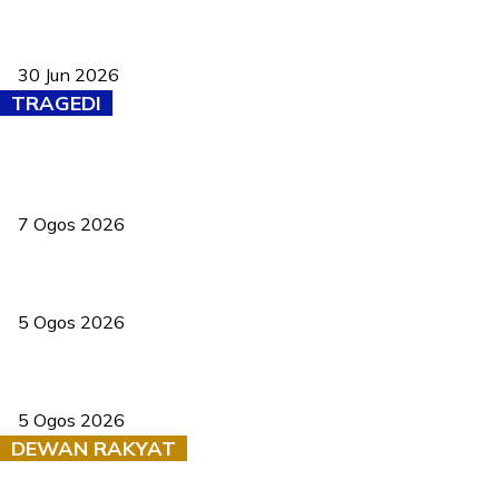
Pasport Malaysia kini lebih kebal dipalsukan, Anwar lancar PMA
baharu dengan 94 ciri keselamatan
30 Jun 2026
TRAGEDI
Tiga anggota polis maut ketika bantu rakan terkena renjatan
elektrik
7 Ogos 2026
PERHILITAN pantau gajah dengan dron, elak kemalangan berulang
5 Ogos 2026
Dua pelajar maut, tercampak ke laluan bertentangan di Temerloh
5 Ogos 2026
DEWAN RAKYAT