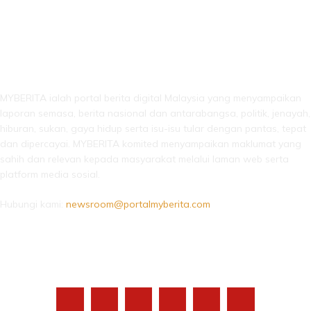
LEBIH DARI SEKADAR BERITA!
MYBERITA ialah portal berita digital Malaysia yang menyampaikan
laporan semasa, berita nasional dan antarabangsa, politik, jenayah,
hiburan, sukan, gaya hidup serta isu-isu tular dengan pantas, tepat
dan dipercayai. MYBERITA komited menyampaikan maklumat yang
sahih dan relevan kepada masyarakat melalui laman web serta
platform media sosial.
Hubungi kami:
newsroom@portalmyberita.com
IKUTI KAMI