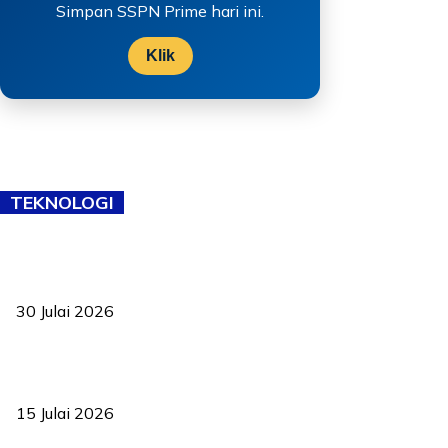
Simpan SSPN Prime hari ini.
Klik
TEKNOLOGI
TVET bukan lagi pilihan kedua! Negeri Sembilan cari bakat hingga
ke pelosok kampung
30 Julai 2026
Pelantikan Liew perkukuh agenda teknologi, perolehan strategik
negara
15 Julai 2026