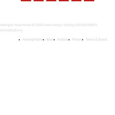
Hakcipta Terpelihara © 2026 Arena Mega Trading 202303256678
(RA0105181-H)
Hubungi Kami
Iklan
Kerjaya
Privasi
Terma & Syarat