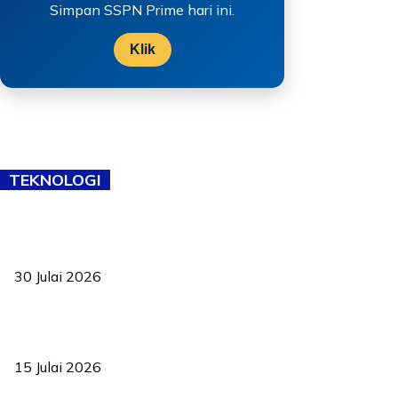
Simpan SSPN Prime hari ini.
Klik
TEKNOLOGI
TVET bukan lagi pilihan kedua! Negeri Sembilan cari bakat hingga
ke pelosok kampung
30 Julai 2026
Pelantikan Liew perkukuh agenda teknologi, perolehan strategik
negara
15 Julai 2026