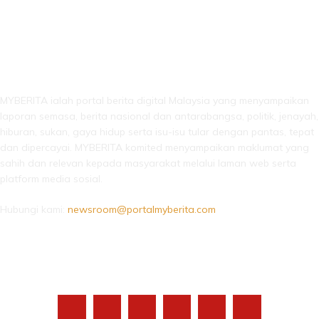
LEBIH DARI SEKADAR BERITA!
MYBERITA ialah portal berita digital Malaysia yang menyampaikan
laporan semasa, berita nasional dan antarabangsa, politik, jenayah,
hiburan, sukan, gaya hidup serta isu-isu tular dengan pantas, tepat
dan dipercayai. MYBERITA komited menyampaikan maklumat yang
sahih dan relevan kepada masyarakat melalui laman web serta
platform media sosial.
Hubungi kami:
newsroom@portalmyberita.com
IKUTI KAMI