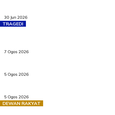
Pasport Malaysia kini lebih kebal dipalsukan, Anwar lancar PMA
baharu dengan 94 ciri keselamatan
30 Jun 2026
TRAGEDI
Tiga anggota polis maut ketika bantu rakan terkena renjatan
elektrik
7 Ogos 2026
PERHILITAN pantau gajah dengan dron, elak kemalangan berulang
5 Ogos 2026
Dua pelajar maut, tercampak ke laluan bertentangan di Temerloh
5 Ogos 2026
DEWAN RAKYAT