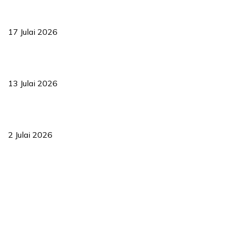
RUU statistik 2026 lulus, era baharu pengurusan data negara
bermula
17 Julai 2026
Sasar 70 peratus mahasiswa dapat kolej kediaman menjelang
2035
13 Julai 2026
‘Smart Lane’ kurangkan kesesakan hingga 50 peratus, terbukti
berkesan sejak 2023
2 Julai 2026