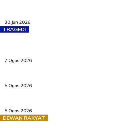
Pasport Malaysia kini lebih kebal dipalsukan, Anwar lancar PMA
baharu dengan 94 ciri keselamatan
30 Jun 2026
TRAGEDI
Tiga anggota polis maut ketika bantu rakan terkena renjatan
elektrik
7 Ogos 2026
PERHILITAN pantau gajah dengan dron, elak kemalangan berulang
5 Ogos 2026
Dua pelajar maut, tercampak ke laluan bertentangan di Temerloh
5 Ogos 2026
DEWAN RAKYAT