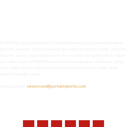
LEBIH DARI SEKADAR BERITA!
MYBERITA ialah portal berita digital Malaysia yang menyampaikan
laporan semasa, berita nasional dan antarabangsa, politik, jenayah,
hiburan, sukan, gaya hidup serta isu-isu tular dengan pantas, tepat
dan dipercayai. MYBERITA komited menyampaikan maklumat yang
sahih dan relevan kepada masyarakat melalui laman web serta
platform media sosial.
Hubungi kami:
newsroom@portalmyberita.com
IKUTI KAMI