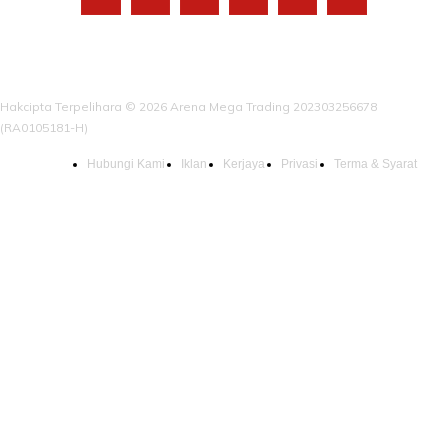
Hakcipta Terpelihara © 2026 Arena Mega Trading 202303256678
(RA0105181-H)
Hubungi Kami
Iklan
Kerjaya
Privasi
Terma & Syarat