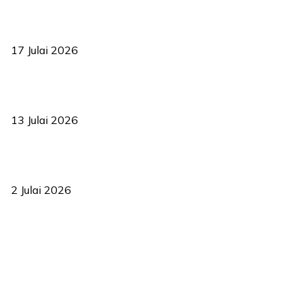
RUU statistik 2026 lulus, era baharu pengurusan data negara
bermula
17 Julai 2026
Sasar 70 peratus mahasiswa dapat kolej kediaman menjelang
2035
13 Julai 2026
‘Smart Lane’ kurangkan kesesakan hingga 50 peratus, terbukti
berkesan sejak 2023
2 Julai 2026