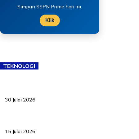
Simpan SSPN Prime hari ini.
Klik
TEKNOLOGI
TVET bukan lagi pilihan kedua! Negeri Sembilan cari bakat hingga
ke pelosok kampung
30 Julai 2026
Pelantikan Liew perkukuh agenda teknologi, perolehan strategik
negara
15 Julai 2026