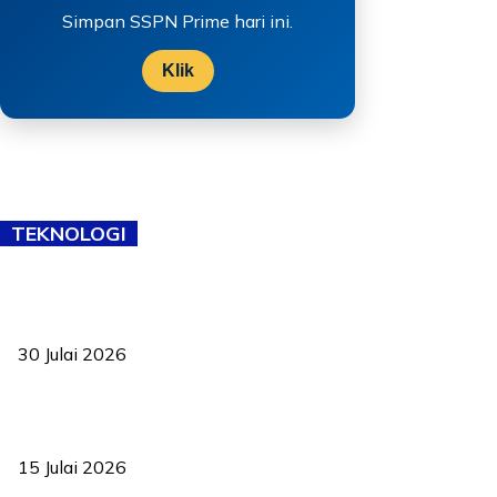
Simpan SSPN Prime hari ini.
Klik
TEKNOLOGI
TVET bukan lagi pilihan kedua! Negeri Sembilan cari bakat hingga
ke pelosok kampung
30 Julai 2026
Pelantikan Liew perkukuh agenda teknologi, perolehan strategik
negara
15 Julai 2026