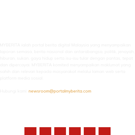
LEBIH DARI SEKADAR BERITA!
MYBERITA ialah portal berita digital Malaysia yang menyampaikan
laporan semasa, berita nasional dan antarabangsa, politik, jenayah,
hiburan, sukan, gaya hidup serta isu-isu tular dengan pantas, tepat
dan dipercayai. MYBERITA komited menyampaikan maklumat yang
sahih dan relevan kepada masyarakat melalui laman web serta
platform media sosial.
Hubungi kami:
newsroom@portalmyberita.com
IKUTI KAMI