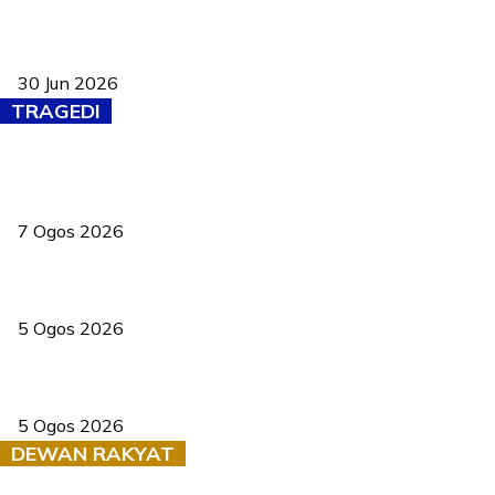
Pasport Malaysia kini lebih kebal dipalsukan, Anwar lancar PMA
baharu dengan 94 ciri keselamatan
30 Jun 2026
TRAGEDI
Tiga anggota polis maut ketika bantu rakan terkena renjatan
elektrik
7 Ogos 2026
PERHILITAN pantau gajah dengan dron, elak kemalangan berulang
5 Ogos 2026
Dua pelajar maut, tercampak ke laluan bertentangan di Temerloh
5 Ogos 2026
DEWAN RAKYAT