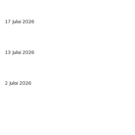
RUU statistik 2026 lulus, era baharu pengurusan data negara
bermula
17 Julai 2026
Sasar 70 peratus mahasiswa dapat kolej kediaman menjelang
2035
13 Julai 2026
‘Smart Lane’ kurangkan kesesakan hingga 50 peratus, terbukti
berkesan sejak 2023
2 Julai 2026