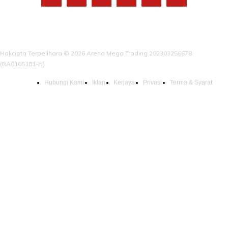
Hakcipta Terpelihara © 2026 Arena Mega Trading 202303256678
(RA0105181-H)
Hubungi Kami
Iklan
Kerjaya
Privasi
Terma & Syarat