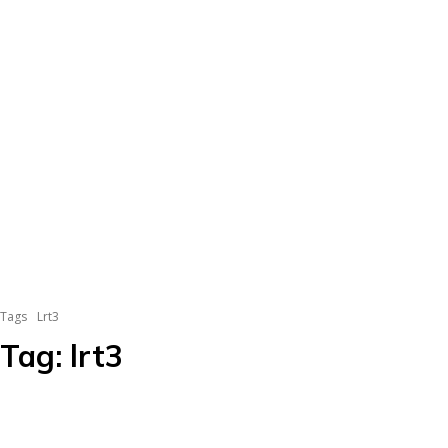
Tags
Lrt3
Tag:
lrt3