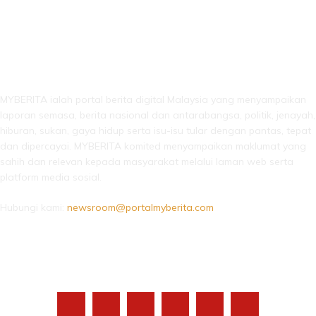
LEBIH DARI SEKADAR BERITA!
MYBERITA ialah portal berita digital Malaysia yang menyampaikan
laporan semasa, berita nasional dan antarabangsa, politik, jenayah,
hiburan, sukan, gaya hidup serta isu-isu tular dengan pantas, tepat
dan dipercayai. MYBERITA komited menyampaikan maklumat yang
sahih dan relevan kepada masyarakat melalui laman web serta
platform media sosial.
Hubungi kami:
newsroom@portalmyberita.com
IKUTI KAMI