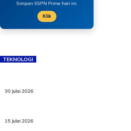
Simpan SSPN Prime hari ini.
Klik
TEKNOLOGI
TVET bukan lagi pilihan kedua! Negeri Sembilan cari bakat hingga
ke pelosok kampung
30 Julai 2026
Pelantikan Liew perkukuh agenda teknologi, perolehan strategik
negara
15 Julai 2026