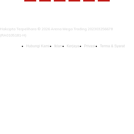
Hakcipta Terpelihara © 2026 Arena Mega Trading 202303256678
(RA0105181-H)
Hubungi Kami
Iklan
Kerjaya
Privasi
Terma & Syarat