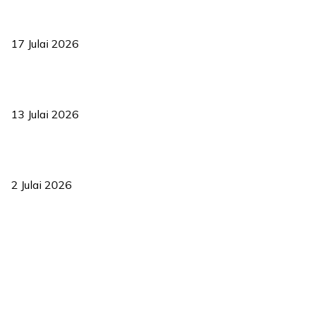
RUU statistik 2026 lulus, era baharu pengurusan data negara
bermula
17 Julai 2026
Sasar 70 peratus mahasiswa dapat kolej kediaman menjelang
2035
13 Julai 2026
‘Smart Lane’ kurangkan kesesakan hingga 50 peratus, terbukti
berkesan sejak 2023
2 Julai 2026