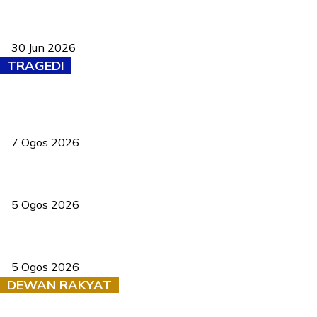
Pasport Malaysia kini lebih kebal dipalsukan, Anwar lancar PMA
baharu dengan 94 ciri keselamatan
30 Jun 2026
TRAGEDI
Tiga anggota polis maut ketika bantu rakan terkena renjatan
elektrik
7 Ogos 2026
PERHILITAN pantau gajah dengan dron, elak kemalangan berulang
5 Ogos 2026
Dua pelajar maut, tercampak ke laluan bertentangan di Temerloh
5 Ogos 2026
DEWAN RAKYAT