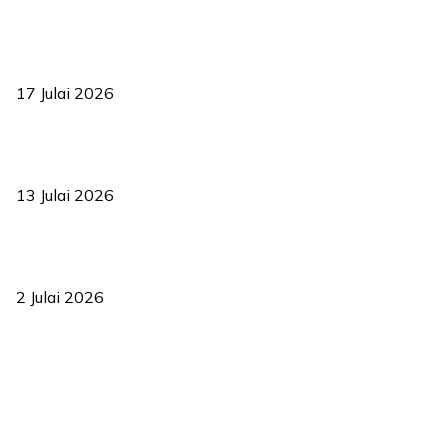
RUU statistik 2026 lulus, era baharu pengurusan data negara
bermula
17 Julai 2026
Sasar 70 peratus mahasiswa dapat kolej kediaman menjelang
2035
13 Julai 2026
‘Smart Lane’ kurangkan kesesakan hingga 50 peratus, terbukti
berkesan sejak 2023
2 Julai 2026