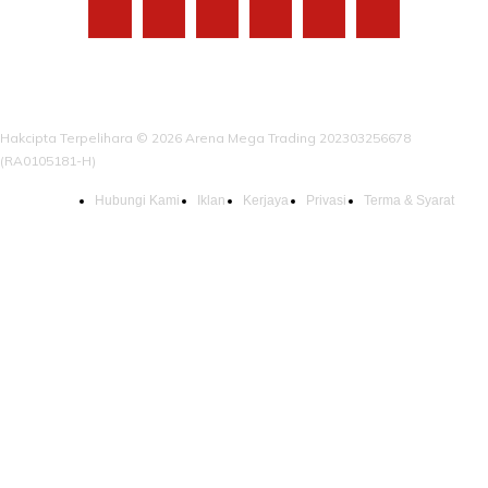
Hakcipta Terpelihara © 2026 Arena Mega Trading 202303256678
(RA0105181-H)
Hubungi Kami
Iklan
Kerjaya
Privasi
Terma & Syarat