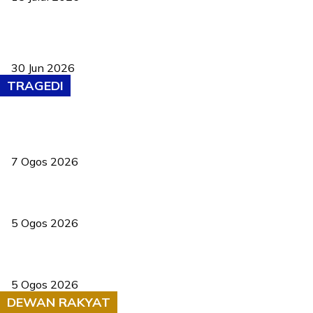
Pasport Malaysia kini lebih kebal dipalsukan, Anwar lancar PMA
baharu dengan 94 ciri keselamatan
30 Jun 2026
TRAGEDI
Tiga anggota polis maut ketika bantu rakan terkena renjatan
elektrik
7 Ogos 2026
PERHILITAN pantau gajah dengan dron, elak kemalangan berulang
5 Ogos 2026
Dua pelajar maut, tercampak ke laluan bertentangan di Temerloh
5 Ogos 2026
DEWAN RAKYAT