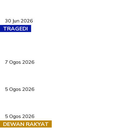
Pasport Malaysia kini lebih kebal dipalsukan, Anwar lancar PMA
baharu dengan 94 ciri keselamatan
30 Jun 2026
TRAGEDI
Tiga anggota polis maut ketika bantu rakan terkena renjatan
elektrik
7 Ogos 2026
PERHILITAN pantau gajah dengan dron, elak kemalangan berulang
5 Ogos 2026
Dua pelajar maut, tercampak ke laluan bertentangan di Temerloh
5 Ogos 2026
DEWAN RAKYAT