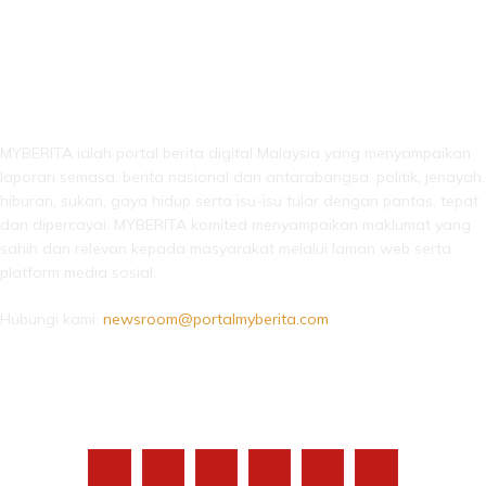
LEBIH DARI SEKADAR BERITA!
MYBERITA ialah portal berita digital Malaysia yang menyampaikan
laporan semasa, berita nasional dan antarabangsa, politik, jenayah,
hiburan, sukan, gaya hidup serta isu-isu tular dengan pantas, tepat
dan dipercayai. MYBERITA komited menyampaikan maklumat yang
sahih dan relevan kepada masyarakat melalui laman web serta
platform media sosial.
Hubungi kami:
newsroom@portalmyberita.com
IKUTI KAMI