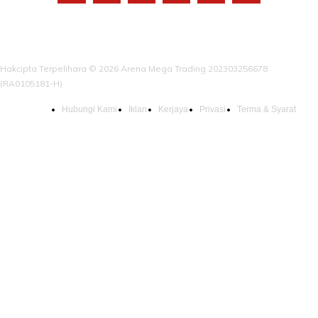
Hakcipta Terpelihara © 2026 Arena Mega Trading 202303256678
(RA0105181-H)
Hubungi Kami
Iklan
Kerjaya
Privasi
Terma & Syarat