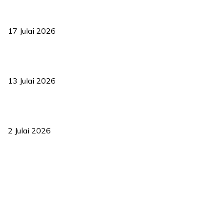
RUU statistik 2026 lulus, era baharu pengurusan data negara
bermula
17 Julai 2026
Sasar 70 peratus mahasiswa dapat kolej kediaman menjelang
2035
13 Julai 2026
‘Smart Lane’ kurangkan kesesakan hingga 50 peratus, terbukti
berkesan sejak 2023
2 Julai 2026