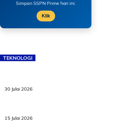
Simpan SSPN Prime hari ini.
Klik
TEKNOLOGI
TVET bukan lagi pilihan kedua! Negeri Sembilan cari bakat hingga
ke pelosok kampung
30 Julai 2026
Pelantikan Liew perkukuh agenda teknologi, perolehan strategik
negara
15 Julai 2026