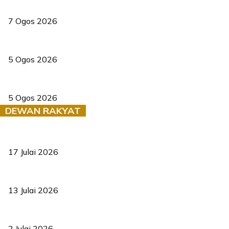
Tiga anggota polis maut ketika bantu rakan terkena renjatan elek
7 Ogos 2026
PERHILITAN pantau gajah dengan dron, elak kemalangan berulang
5 Ogos 2026
Dua pelajar maut, tercampak ke laluan bertentangan di Temerloh
5 Ogos 2026
DEWAN RAKYAT
RUU statistik 2026 lulus, era baharu pengurusan data negara ber
17 Julai 2026
Sasar 70 peratus mahasiswa dapat kolej kediaman menjelang 203
13 Julai 2026
‘Smart Lane’ kurangkan kesesakan hingga 50 peratus, terbukti be
2 Julai 2026