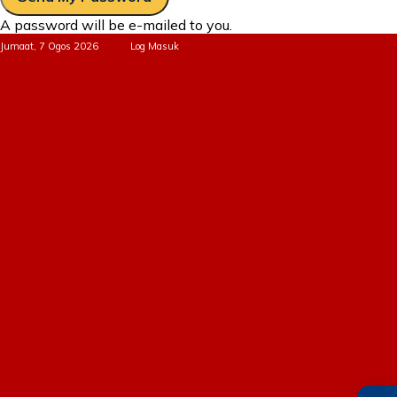
A password will be e-mailed to you.
Jumaat, 7 Ogos 2026
Log Masuk