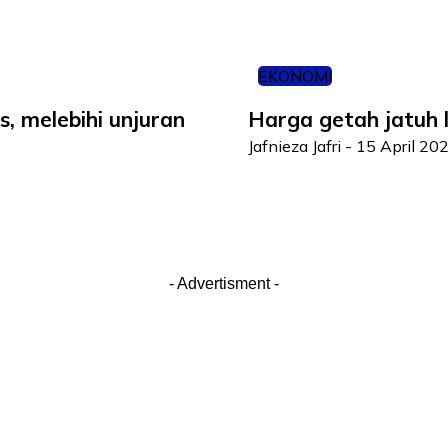
EKONOMI
, melebihi unjuran
Harga getah jatuh l
Jafnieza Jafri
-
15 April 20
- Advertisment -