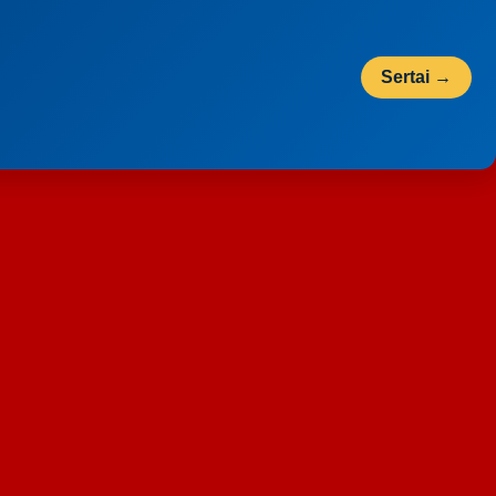
Sertai →