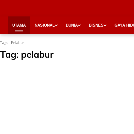
UTAMA
NASIONAL
DUNIA
BISNES
GAYA HID
Tags
Pelabur
Tag:
pelabur