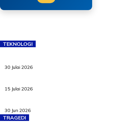
TEKNOLOGI
TVET bukan lagi pilihan kedua! Negeri Sembilan cari bakat hingg
30 Julai 2026
Pelantikan Liew perkukuh agenda teknologi, perolehan strategik 
15 Julai 2026
Pasport Malaysia kini lebih kebal dipalsukan, Anwar lancar PMA b
30 Jun 2026
TRAGEDI