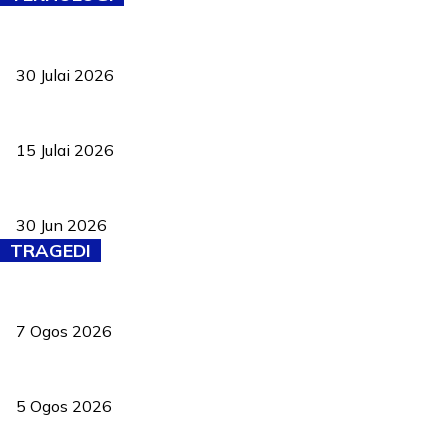
TVET bukan lagi pilihan kedua! Negeri Sembilan cari bakat hingg
30 Julai 2026
Pelantikan Liew perkukuh agenda teknologi, perolehan strategik 
15 Julai 2026
Pasport Malaysia kini lebih kebal dipalsukan, Anwar lancar PMA b
30 Jun 2026
TRAGEDI
Tiga anggota polis maut ketika bantu rakan terkena renjatan elek
7 Ogos 2026
PERHILITAN pantau gajah dengan dron, elak kemalangan berulang
5 Ogos 2026