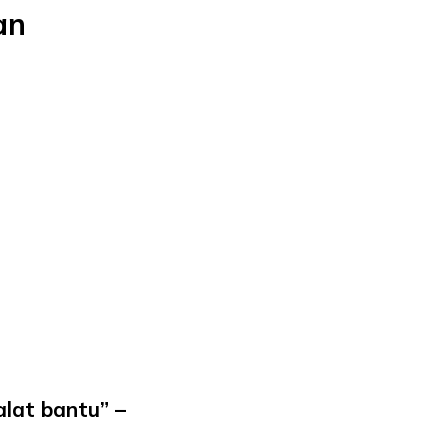
an
alat bantu” –