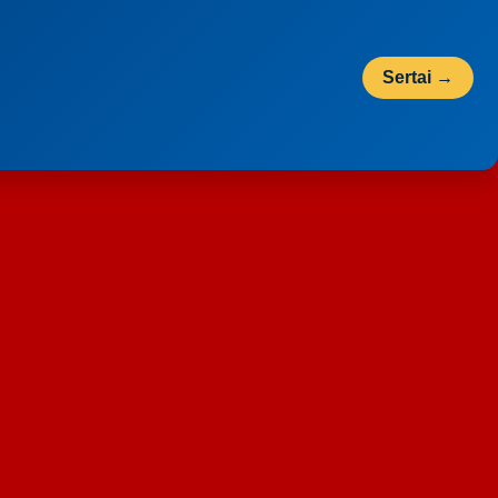
Sertai →