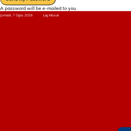
A password will be e-mailed to you.
Jumaat, 7 Ogos 2026
Log Masuk