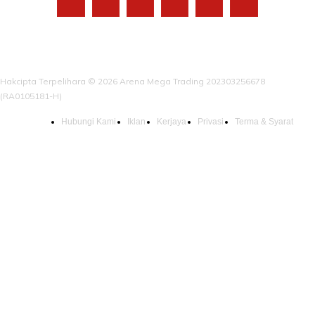
Hakcipta Terpelihara © 2026 Arena Mega Trading 202303256678
(RA0105181-H)
Hubungi Kami
Iklan
Kerjaya
Privasi
Terma & Syarat