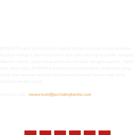
LEBIH DARI SEKADAR BERITA!
MYBERITA ialah portal berita digital Malaysia yang menyampaikan
laporan semasa, berita nasional dan antarabangsa, politik, jenayah,
hiburan, sukan, gaya hidup serta isu-isu tular dengan pantas, tepat
dan dipercayai. MYBERITA komited menyampaikan maklumat yang
sahih dan relevan kepada masyarakat melalui laman web serta
platform media sosial.
Hubungi kami:
newsroom@portalmyberita.com
IKUTI KAMI