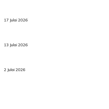
RUU statistik 2026 lulus, era baharu pengurusan data negara
bermula
17 Julai 2026
Sasar 70 peratus mahasiswa dapat kolej kediaman menjelang
2035
13 Julai 2026
‘Smart Lane’ kurangkan kesesakan hingga 50 peratus, terbukti
berkesan sejak 2023
2 Julai 2026