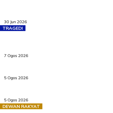
Pasport Malaysia kini lebih kebal dipalsukan, Anwar lancar PMA
baharu dengan 94 ciri keselamatan
30 Jun 2026
TRAGEDI
Tiga anggota polis maut ketika bantu rakan terkena renjatan
elektrik
7 Ogos 2026
PERHILITAN pantau gajah dengan dron, elak kemalangan berulang
5 Ogos 2026
Dua pelajar maut, tercampak ke laluan bertentangan di Temerloh
5 Ogos 2026
DEWAN RAKYAT