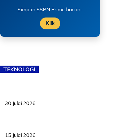
Simpan SSPN Prime hari ini.
Klik
TEKNOLOGI
TVET bukan lagi pilihan kedua! Negeri Sembilan cari bakat hingga
ke pelosok kampung
30 Julai 2026
Pelantikan Liew perkukuh agenda teknologi, perolehan strategik
negara
15 Julai 2026