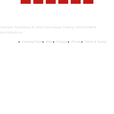
Hakcipta Terpelihara © 2026 Arena Mega Trading 202303256678
(RA0105181-H)
Hubungi Kami
Iklan
Kerjaya
Privasi
Terma & Syarat