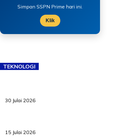
Simpan SSPN Prime hari ini.
Klik
TEKNOLOGI
TVET bukan lagi pilihan kedua! Negeri Sembilan cari bakat hingga
ke pelosok kampung
30 Julai 2026
Pelantikan Liew perkukuh agenda teknologi, perolehan strategik
negara
15 Julai 2026