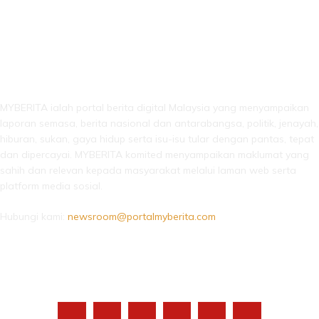
LEBIH DARI SEKADAR BERITA!
MYBERITA ialah portal berita digital Malaysia yang menyampaikan
laporan semasa, berita nasional dan antarabangsa, politik, jenayah,
hiburan, sukan, gaya hidup serta isu-isu tular dengan pantas, tepat
dan dipercayai. MYBERITA komited menyampaikan maklumat yang
sahih dan relevan kepada masyarakat melalui laman web serta
platform media sosial.
Hubungi kami:
newsroom@portalmyberita.com
IKUTI KAMI