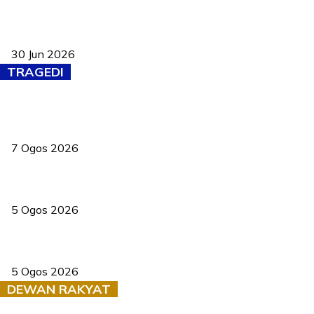
Pasport Malaysia kini lebih kebal dipalsukan, Anwar lancar PMA
baharu dengan 94 ciri keselamatan
30 Jun 2026
TRAGEDI
Tiga anggota polis maut ketika bantu rakan terkena renjatan
elektrik
7 Ogos 2026
PERHILITAN pantau gajah dengan dron, elak kemalangan berulang
5 Ogos 2026
Dua pelajar maut, tercampak ke laluan bertentangan di Temerloh
5 Ogos 2026
DEWAN RAKYAT