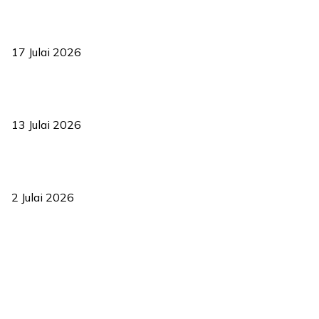
RUU statistik 2026 lulus, era baharu pengurusan data negara
bermula
17 Julai 2026
Sasar 70 peratus mahasiswa dapat kolej kediaman menjelang
2035
13 Julai 2026
‘Smart Lane’ kurangkan kesesakan hingga 50 peratus, terbukti
berkesan sejak 2023
2 Julai 2026