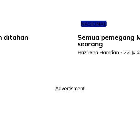
NASIONAL
h ditahan
Semua pemegang M
seorang
Hazriena Hamdan
-
23 Jul
- Advertisment -