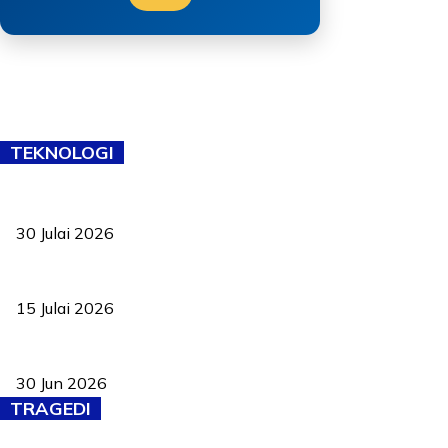
TEKNOLOGI
TVET bukan lagi pilihan kedua! Negeri Sembilan cari bakat hingg
30 Julai 2026
Pelantikan Liew perkukuh agenda teknologi, perolehan strategik 
15 Julai 2026
Pasport Malaysia kini lebih kebal dipalsukan, Anwar lancar PMA b
30 Jun 2026
TRAGEDI