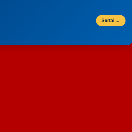
Sertai →