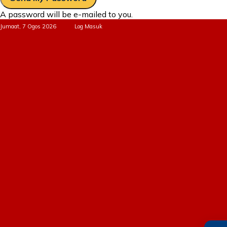
A password will be e-mailed to you.
Jumaat, 7 Ogos 2026
Log Masuk