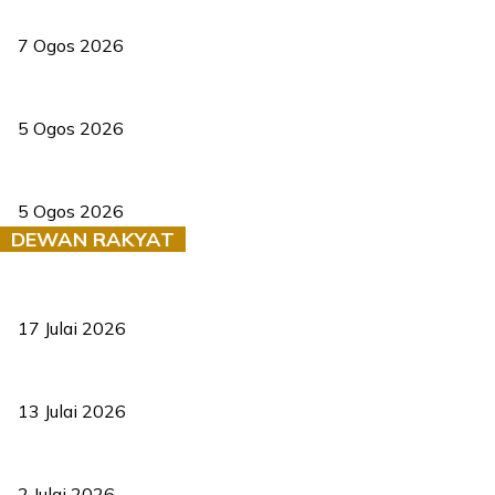
Tiga anggota polis maut ketika bantu rakan terkena renjatan elek
7 Ogos 2026
PERHILITAN pantau gajah dengan dron, elak kemalangan berulang
5 Ogos 2026
Dua pelajar maut, tercampak ke laluan bertentangan di Temerloh
5 Ogos 2026
DEWAN RAKYAT
RUU statistik 2026 lulus, era baharu pengurusan data negara ber
17 Julai 2026
Sasar 70 peratus mahasiswa dapat kolej kediaman menjelang 203
13 Julai 2026
‘Smart Lane’ kurangkan kesesakan hingga 50 peratus, terbukti be
2 Julai 2026