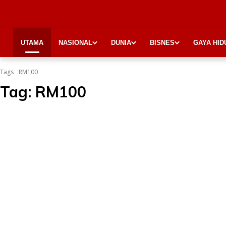
UTAMA
NASIONAL
DUNIA
BISNES
GAYA HID
Tags
RM100
Tag:
RM100