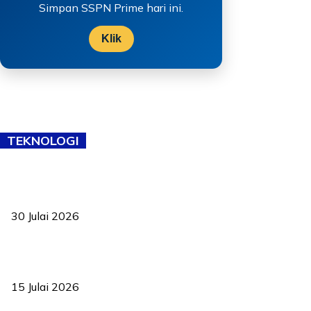
Simpan SSPN Prime hari ini.
Klik
TEKNOLOGI
TVET bukan lagi pilihan kedua! Negeri Sembilan cari bakat hingga
ke pelosok kampung
30 Julai 2026
Pelantikan Liew perkukuh agenda teknologi, perolehan strategik
negara
15 Julai 2026