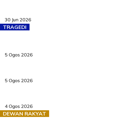
Pasport Malaysia kini lebih kebal dipalsukan, Anwar lancar PMA
baharu dengan 94 ciri keselamatan
30 Jun 2026
TRAGEDI
PERHILITAN pantau gajah dengan dron, elak kemalangan berulang
5 Ogos 2026
Dua pelajar maut, tercampak ke laluan bertentangan di Temerloh
5 Ogos 2026
Saksi dedah batu kecil gugur sebelum pokok hempap Ford Raptor
4 Ogos 2026
DEWAN RAKYAT