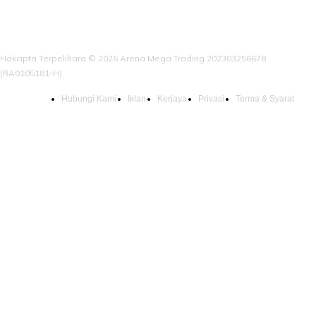
Hakcipta Terpelihara © 2026 Arena Mega Trading 202303256678
(RA0105181-H)
Hubungi Kami
Iklan
Kerjaya
Privasi
Terma & Syarat