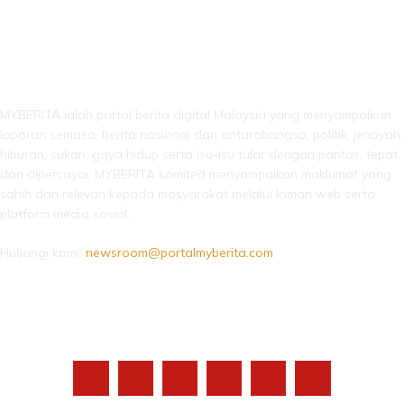
LEBIH DARI SEKADAR BERITA!
MYBERITA ialah portal berita digital Malaysia yang menyampaikan
laporan semasa, berita nasional dan antarabangsa, politik, jenayah,
hiburan, sukan, gaya hidup serta isu-isu tular dengan pantas, tepat
dan dipercayai. MYBERITA komited menyampaikan maklumat yang
sahih dan relevan kepada masyarakat melalui laman web serta
platform media sosial.
Hubungi kami:
newsroom@portalmyberita.com
IKUTI KAMI