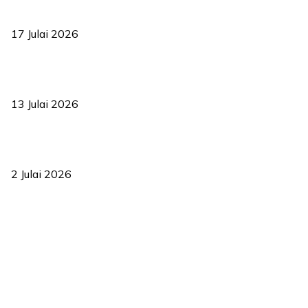
RUU statistik 2026 lulus, era baharu pengurusan data negara
bermula
17 Julai 2026
Sasar 70 peratus mahasiswa dapat kolej kediaman menjelang
2035
13 Julai 2026
‘Smart Lane’ kurangkan kesesakan hingga 50 peratus, terbukti
berkesan sejak 2023
2 Julai 2026