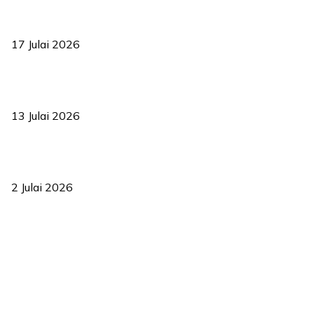
RUU statistik 2026 lulus, era baharu pengurusan data negara
bermula
17 Julai 2026
Sasar 70 peratus mahasiswa dapat kolej kediaman menjelang
2035
13 Julai 2026
‘Smart Lane’ kurangkan kesesakan hingga 50 peratus, terbukti
berkesan sejak 2023
2 Julai 2026