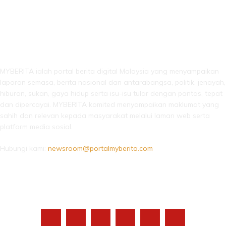
LEBIH DARI SEKADAR BERITA!
MYBERITA ialah portal berita digital Malaysia yang menyampaikan
laporan semasa, berita nasional dan antarabangsa, politik, jenayah,
hiburan, sukan, gaya hidup serta isu-isu tular dengan pantas, tepat
dan dipercayai. MYBERITA komited menyampaikan maklumat yang
sahih dan relevan kepada masyarakat melalui laman web serta
platform media sosial.
Hubungi kami:
newsroom@portalmyberita.com
IKUTI KAMI