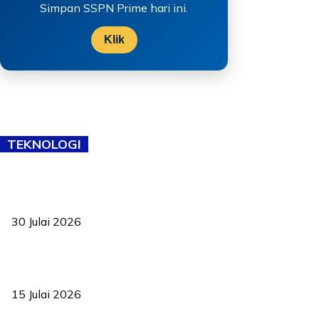
Simpan SSPN Prime hari ini.
Klik
TEKNOLOGI
TVET bukan lagi pilihan kedua! Negeri Sembilan cari bakat hingga
ke pelosok kampung
30 Julai 2026
Pelantikan Liew perkukuh agenda teknologi, perolehan strategik
negara
15 Julai 2026