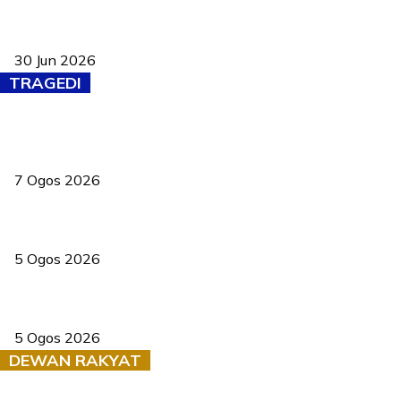
Pasport Malaysia kini lebih kebal dipalsukan, Anwar lancar PMA
baharu dengan 94 ciri keselamatan
30 Jun 2026
TRAGEDI
Tiga anggota polis maut ketika bantu rakan terkena renjatan
elektrik
7 Ogos 2026
PERHILITAN pantau gajah dengan dron, elak kemalangan berulang
5 Ogos 2026
Dua pelajar maut, tercampak ke laluan bertentangan di Temerloh
5 Ogos 2026
DEWAN RAKYAT