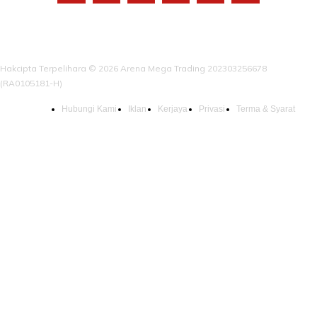
Hakcipta Terpelihara © 2026 Arena Mega Trading 202303256678
(RA0105181-H)
Hubungi Kami
Iklan
Kerjaya
Privasi
Terma & Syarat