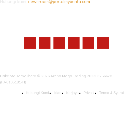
Hubungi kami:
newsroom@portalmyberita.com
IKUTI KAMI
Hakcipta Terpelihara © 2026 Arena Mega Trading 202303256678
(RA0105181-H)
Hubungi Kami
Iklan
Kerjaya
Privasi
Terma & Syarat