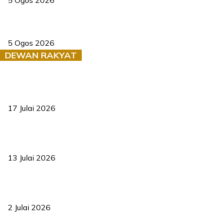
5 Ogos 2026
Dua pelajar maut, tercampak ke laluan bertentangan di Temerloh
5 Ogos 2026
DEWAN RAKYAT
RUU statistik 2026 lulus, era baharu pengurusan data negara
bermula
17 Julai 2026
Sasar 70 peratus mahasiswa dapat kolej kediaman menjelang
2035
13 Julai 2026
‘Smart Lane’ kurangkan kesesakan hingga 50 peratus, terbukti
berkesan sejak 2023
2 Julai 2026