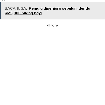
BACA JUGA:
Remaja dipenjara sebulan, denda
RM5,000 buang bayi
-Iklan-