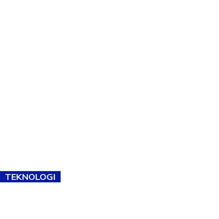
TEKNOLOGI
TVET bukan lagi pilihan kedua! Negeri Sembilan cari bakat hingga
ke pelosok kampung