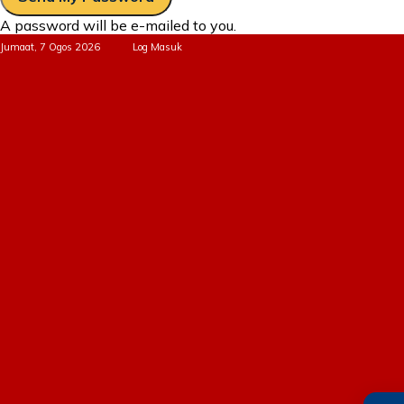
A password will be e-mailed to you.
Jumaat, 7 Ogos 2026
Log Masuk