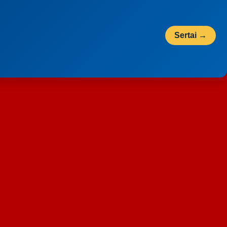
Sertai →