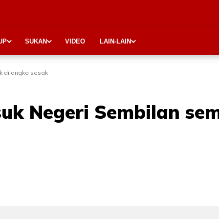
UP
SUKAN
VIDEO
LAIN-LAIN
ik dijangka sesak
 Negeri Sembilan semasa