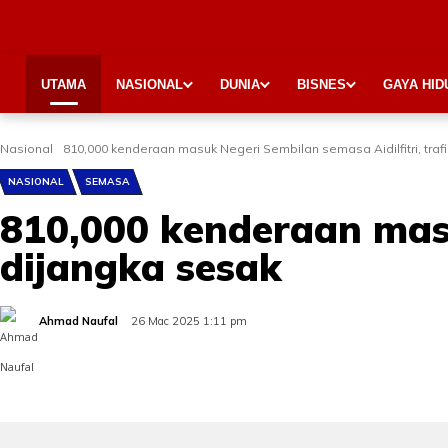
UTAMA
NASIONAL
DUNIA
BISNES
GAYA HID
Nasional
810,000 kenderaan masuk Negeri Sembilan semasa Aidilfitri, traf
NASIONAL
SEMASA
810,000 kenderaan masuk
dijangka sesak
Ahmad Naufal
26 Mac 2025 1:11 pm
Share