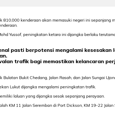
 810,000 kenderaan akan memasuki negeri ini sepanjang mus
enderaan.
Mohd Yussof, peningkatan ketara ini dijangka berlaku terut
enal pasti berpotensi mengalami kesesakan la
an.
walan trafik bagi memastikan kelancaran per
k Bulatan Bukit Chedang, Jalan Rasah, dan Jalan Sungai Ujon
ekan Lukut dijangka mengalami peningkatan trafik.
memiliki laluan yang dijangka sesak sepanjang perayaan.
 ialah KM 11 Jalan Seremban di Port Dickson, KM 19-22 Jalan