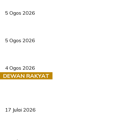
PERHILITAN pantau gajah dengan dron, elak kemalangan berulang
5 Ogos 2026
Dua pelajar maut, tercampak ke laluan bertentangan di Temerloh
5 Ogos 2026
Saksi dedah batu kecil gugur sebelum pokok hempap Ford Raptor
4 Ogos 2026
DEWAN RAKYAT
RUU statistik 2026 lulus, era baharu pengurusan data negara
bermula
17 Julai 2026
Sasar 70 peratus mahasiswa dapat kolej kediaman menjelang
2035