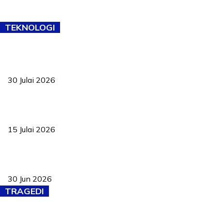
TEKNOLOGI
TVET bukan lagi pilihan kedua! Negeri Sembilan cari bakat hingga
ke pelosok kampung
30 Julai 2026
Pelantikan Liew perkukuh agenda teknologi, perolehan strategik
negara
15 Julai 2026
Pasport Malaysia kini lebih kebal dipalsukan, Anwar lancar PMA
baharu dengan 94 ciri keselamatan
30 Jun 2026
TRAGEDI