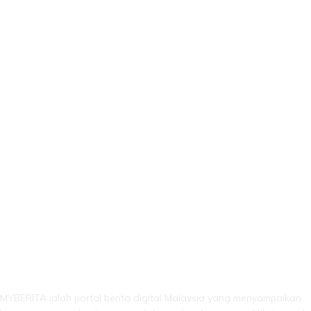
LEBIH DARI SEKADAR BERITA!
MYBERITA ialah portal berita digital Malaysia yang menyampaikan