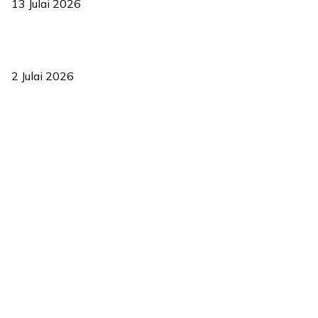
13 Julai 2026
‘Smart Lane’ kurangkan kesesakan hingga 50 peratus, terbukti
berkesan sejak 2023
2 Julai 2026