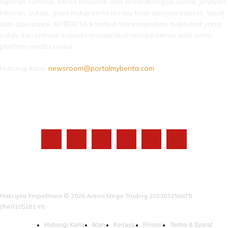
laporan semasa, berita nasional dan antarabangsa, politik, jenayah,
hiburan, sukan, gaya hidup serta isu-isu tular dengan pantas, tepat
dan dipercayai. MYBERITA komited menyampaikan maklumat yang
sahih dan relevan kepada masyarakat melalui laman web serta
platform media sosial.
Hubungi kami:
newsroom@portalmyberita.com
IKUTI KAMI
Hakcipta Terpelihara © 2026 Arena Mega Trading 202303256678
(RA0105181-H)
Hubungi Kami
Iklan
Kerjaya
Privasi
Terma & Syarat