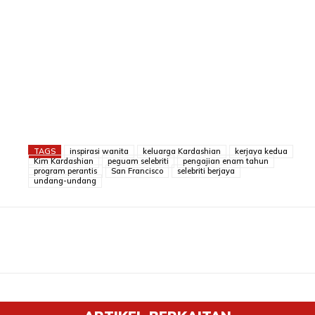
TAGS
inspirasi wanita
keluarga Kardashian
kerjaya kedua
Kim Kardashian
peguam selebriti
pengajian enam tahun
program perantis
San Francisco
selebriti berjaya
undang-undang