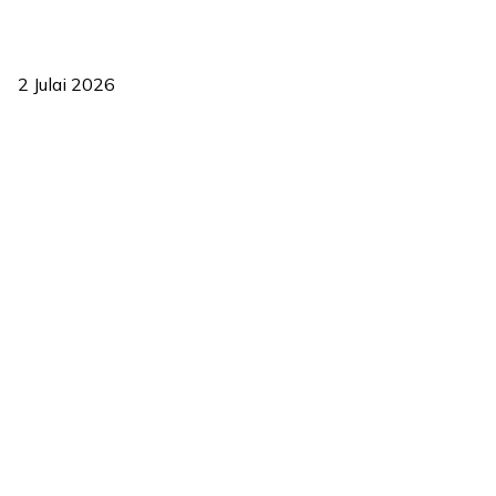
‘Smart Lane’ kurangkan kesesakan hingga 50 peratus, terbukti
berkesan sejak 2023
2 Julai 2026