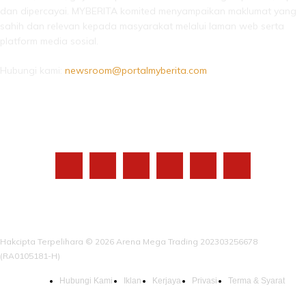
dan dipercayai. MYBERITA komited menyampaikan maklumat yang
sahih dan relevan kepada masyarakat melalui laman web serta
platform media sosial.
Hubungi kami:
newsroom@portalmyberita.com
IKUTI KAMI
Hakcipta Terpelihara © 2026 Arena Mega Trading 202303256678
(RA0105181-H)
Hubungi Kami
Iklan
Kerjaya
Privasi
Terma & Syarat