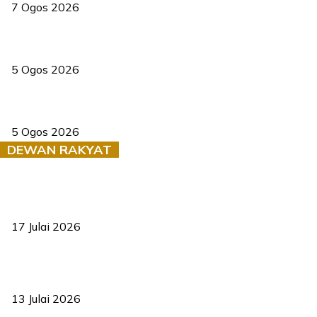
7 Ogos 2026
PERHILITAN pantau gajah dengan dron, elak kemalangan berulang
5 Ogos 2026
Dua pelajar maut, tercampak ke laluan bertentangan di Temerloh
5 Ogos 2026
DEWAN RAKYAT
RUU statistik 2026 lulus, era baharu pengurusan data negara
bermula
17 Julai 2026
Sasar 70 peratus mahasiswa dapat kolej kediaman menjelang
2035
13 Julai 2026