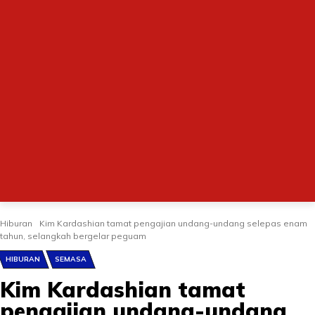
Hiburan
Kim Kardashian tamat pengajian undang-undang selepas enam
tahun, selangkah bergelar peguam
HIBURAN
SEMASA
Kim Kardashian tamat
pengajian undang-undang