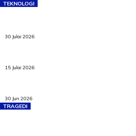
TEKNOLOGI
TVET bukan lagi pilihan kedua! Negeri Sembilan cari bakat hingga
ke pelosok kampung
30 Julai 2026
Pelantikan Liew perkukuh agenda teknologi, perolehan strategik
negara
15 Julai 2026
Pasport Malaysia kini lebih kebal dipalsukan, Anwar lancar PMA
baharu dengan 94 ciri keselamatan
30 Jun 2026
TRAGEDI
Tiga anggota polis maut ketika bantu rakan terkena renjatan
elektrik