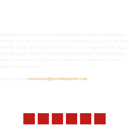
LEBIH DARI SEKADAR BERITA!
MYBERITA ialah portal berita digital Malaysia yang menyampaikan
laporan semasa, berita nasional dan antarabangsa, politik, jenayah,
hiburan, sukan, gaya hidup serta isu-isu tular dengan pantas, tepat
dan dipercayai. MYBERITA komited menyampaikan maklumat yang
sahih dan relevan kepada masyarakat melalui laman web serta
platform media sosial.
Hubungi kami:
newsroom@portalmyberita.com
IKUTI KAMI