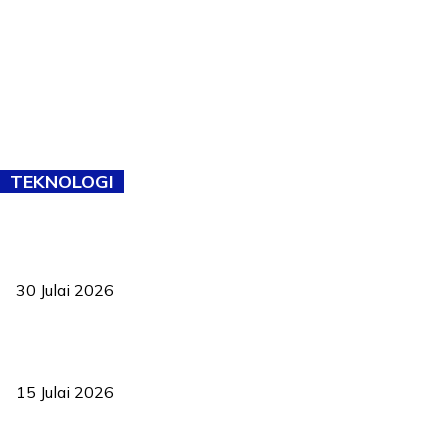
TEKNOLOGI
TVET bukan lagi pilihan kedua! Negeri Sembilan cari bakat hingga
ke pelosok kampung
30 Julai 2026
Pelantikan Liew perkukuh agenda teknologi, perolehan strategik
negara
15 Julai 2026