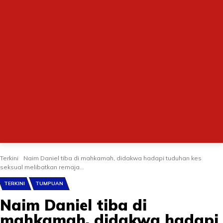
Terkini
Naim Daniel tiba di mahkamah, didakwa hadapi tuduhan kes
seksual melibatkan remaja...
TERKINI
TUMPUAN
Naim Daniel tiba di
mahkamah, didakwa hadapi