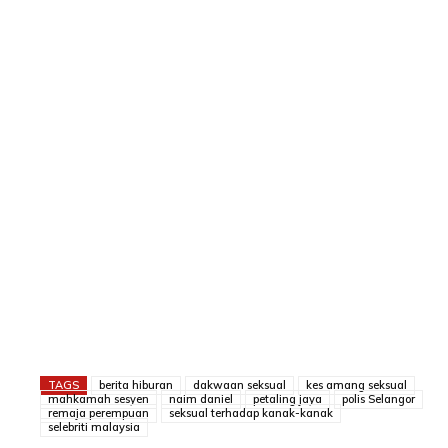
TAGS
berita hiburan
dakwaan seksual
kes amang seksual
mahkamah sesyen
naim daniel
petaling jaya
polis Selangor
remaja perempuan
seksual terhadap kanak-kanak
selebriti malaysia