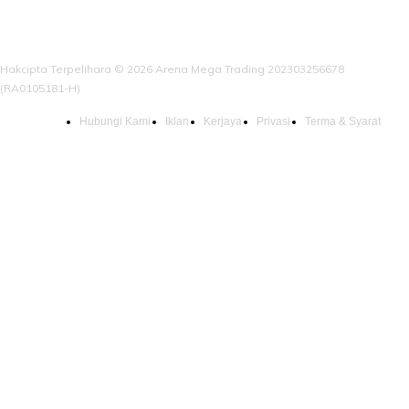
Hakcipta Terpelihara © 2026 Arena Mega Trading 202303256678
(RA0105181-H)
Hubungi Kami
Iklan
Kerjaya
Privasi
Terma & Syarat