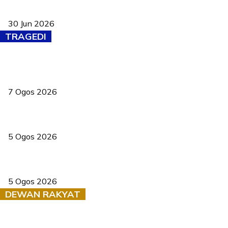
Pasport Malaysia kini lebih kebal dipalsukan, Anwar lancar PMA
baharu dengan 94 ciri keselamatan
30 Jun 2026
TRAGEDI
Tiga anggota polis maut ketika bantu rakan terkena renjatan
elektrik
7 Ogos 2026
PERHILITAN pantau gajah dengan dron, elak kemalangan berulang
5 Ogos 2026
Dua pelajar maut, tercampak ke laluan bertentangan di Temerloh
5 Ogos 2026
DEWAN RAKYAT
RUU statistik 2026 lulus, era baharu pengurusan data negara