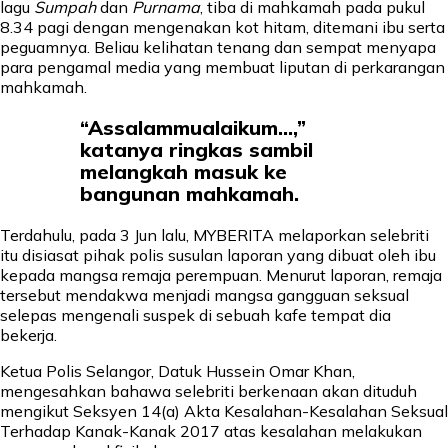
lagu
Sumpah
dan
Purnama
, tiba di mahkamah pada pukul
8.34 pagi dengan mengenakan kot hitam, ditemani ibu serta
peguamnya. Beliau kelihatan tenang dan sempat menyapa
para pengamal media yang membuat liputan di perkarangan
mahkamah.
“Assalammualaikum…,”
katanya ringkas sambil
melangkah masuk ke
bangunan mahkamah.
Terdahulu, pada 3 Jun lalu, MYBERITA melaporkan selebriti
itu disiasat pihak polis susulan laporan yang dibuat oleh ibu
kepada mangsa remaja perempuan. Menurut laporan, remaja
tersebut mendakwa menjadi mangsa gangguan seksual
selepas mengenali suspek di sebuah kafe tempat dia
bekerja.
Ketua Polis Selangor, Datuk Hussein Omar Khan,
mengesahkan bahawa selebriti berkenaan akan dituduh
mengikut Seksyen 14(a) Akta Kesalahan-Kesalahan Seksual
Terhadap Kanak-Kanak 2017 atas kesalahan melakukan