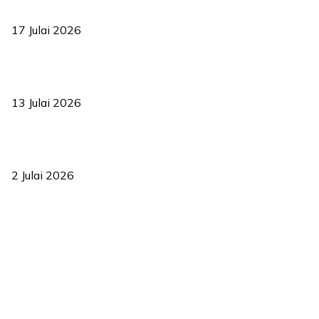
bermula
17 Julai 2026
Sasar 70 peratus mahasiswa dapat kolej kediaman menjelang
2035
13 Julai 2026
‘Smart Lane’ kurangkan kesesakan hingga 50 peratus, terbukti
berkesan sejak 2023
2 Julai 2026