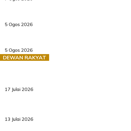
PERHILITAN pantau gajah dengan dron, elak kemalangan berulang
5 Ogos 2026
Dua pelajar maut, tercampak ke laluan bertentangan di Temerloh
5 Ogos 2026
DEWAN RAKYAT
RUU statistik 2026 lulus, era baharu pengurusan data negara
bermula
17 Julai 2026
Sasar 70 peratus mahasiswa dapat kolej kediaman menjelang
2035
13 Julai 2026