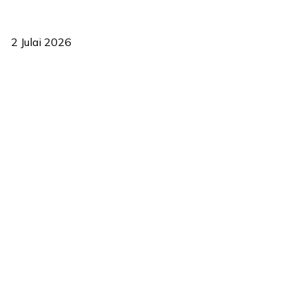
‘Smart Lane’ kurangkan kesesakan hingga 50 peratus, terbukti
berkesan sejak 2023
2 Julai 2026