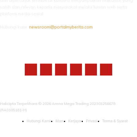
dan dipercayai. MYBERITA komited menyampaikan maklumat yang
sahih dan relevan kepada masyarakat melalui laman web serta
platform media sosial.
Hubungi kami:
newsroom@portalmyberita.com
IKUTI KAMI
Hakcipta Terpelihara © 2026 Arena Mega Trading 202303256678
(RA0105181-H)
Hubungi Kami
Iklan
Kerjaya
Privasi
Terma & Syarat