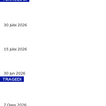
TVET bukan lagi pilihan kedua! Negeri Sembilan cari bakat hingga
ke pelosok kampung
30 Julai 2026
Pelantikan Liew perkukuh agenda teknologi, perolehan strategik
negara
15 Julai 2026
Pasport Malaysia kini lebih kebal dipalsukan, Anwar lancar PMA
baharu dengan 94 ciri keselamatan
30 Jun 2026
TRAGEDI
Tiga anggota polis maut ketika bantu rakan terkena renjatan
elektrik
7 Ogos 2026