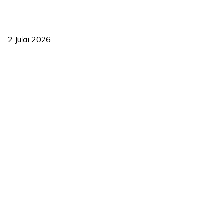
‘Smart Lane’ kurangkan kesesakan hingga 50 peratus, terbukti
berkesan sejak 2023
2 Julai 2026