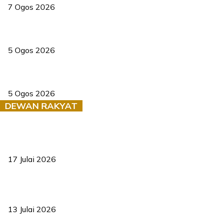
7 Ogos 2026
PERHILITAN pantau gajah dengan dron, elak kemalangan berulang
5 Ogos 2026
Dua pelajar maut, tercampak ke laluan bertentangan di Temerloh
5 Ogos 2026
DEWAN RAKYAT
RUU statistik 2026 lulus, era baharu pengurusan data negara
bermula
17 Julai 2026
Sasar 70 peratus mahasiswa dapat kolej kediaman menjelang
2035
13 Julai 2026