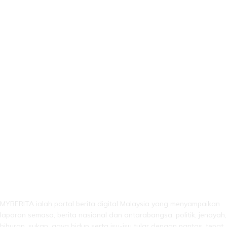
LEBIH DARI SEKADAR BERITA!
MYBERITA ialah portal berita digital Malaysia yang menyampaikan
laporan semasa, berita nasional dan antarabangsa, politik, jenayah,
hiburan, sukan, gaya hidup serta isu-isu tular dengan pantas, tepat