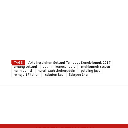
TAGS
Akta Kesalahan Seksual Terhadap Kanak-kanak 2017
amang seksual
datin m kunasundary
mahkamah sesyen
naim daniel
nurul izzah shaharuddin
petaling jaya
remaja 17 tahun
sebutan kes
Seksyen 14a