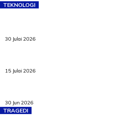
TEKNOLOGI
TVET bukan lagi pilihan kedua! Negeri Sembilan cari bakat hingga
ke pelosok kampung
30 Julai 2026
Pelantikan Liew perkukuh agenda teknologi, perolehan strategik
negara
15 Julai 2026
Pasport Malaysia kini lebih kebal dipalsukan, Anwar lancar PMA
baharu dengan 94 ciri keselamatan
30 Jun 2026
TRAGEDI
Tiga anggota polis maut ketika bantu rakan terkena renjatan
elektrik