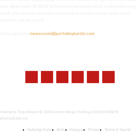
dan dipercayai. MYBERITA komited menyampaikan maklumat yang
sahih dan relevan kepada masyarakat melalui laman web serta
platform media sosial.
Hubungi kami:
newsroom@portalmyberita.com
IKUTI KAMI
Hakcipta Terpelihara © 2026 Arena Mega Trading 202303256678
(RA0105181-H)
Hubungi Kami
Iklan
Kerjaya
Privasi
Terma & Syarat