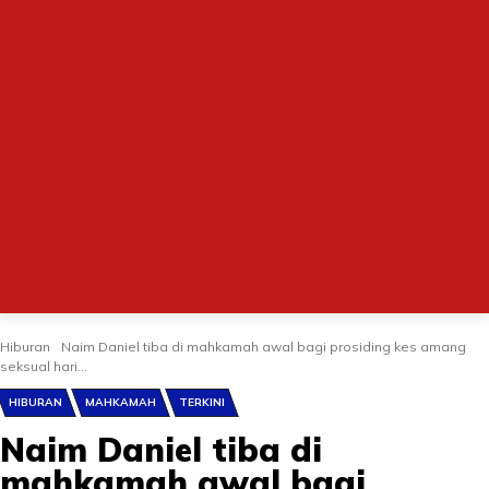
Hiburan
Naim Daniel tiba di mahkamah awal bagi prosiding kes amang
seksual hari...
HIBURAN
MAHKAMAH
TERKINI
Naim Daniel tiba di
mahkamah awal bagi