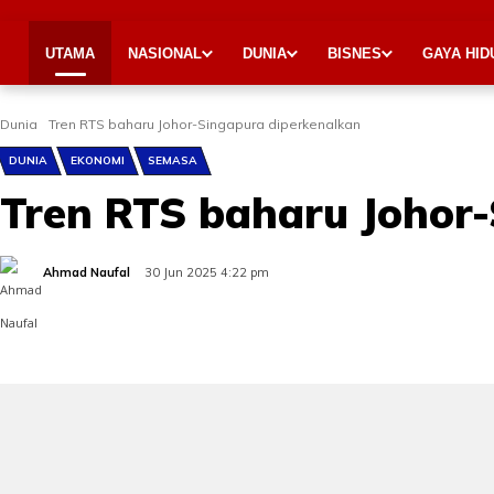
UTAMA
NASIONAL
DUNIA
BISNES
GAYA HID
Dunia
Tren RTS baharu Johor-Singapura diperkenalkan
DUNIA
EKONOMI
SEMASA
Tren RTS baharu Johor
Ahmad Naufal
30 Jun 2025 4:22 pm
Share