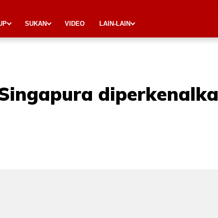
UP
SUKAN
VIDEO
LAIN-LAIN
-Singapura diperkenalk