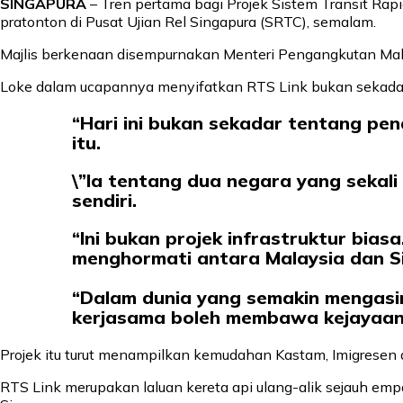
SINGAPURA
– Tren pertama bagi Projek Sistem Transit Rap
pratonton di Pusat Ujian Rel Singapura (SRTC), semalam.
Majlis berkenaan disempurnakan Menteri Pengangkutan Mal
Loke dalam ucapannya menyifatkan RTS Link bukan sekadar 
“Hari ini bukan sekadar tentang pe
itu.
\”Ia tentang dua negara yang sekali
sendiri.
“Ini bukan projek infrastruktur bia
menghormati antara Malaysia dan S
“Dalam dunia yang semakin mengasi
kerjasama boleh membawa kejayaan,”
Projek itu turut menampilkan kemudahan Kastam, Imigresen
RTS Link merupakan laluan kereta api ulang-alik sejauh emp