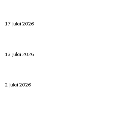
RUU statistik 2026 lulus, era baharu pengurusan data negara
bermula
17 Julai 2026
Sasar 70 peratus mahasiswa dapat kolej kediaman menjelang
2035
13 Julai 2026
‘Smart Lane’ kurangkan kesesakan hingga 50 peratus, terbukti
berkesan sejak 2023
2 Julai 2026