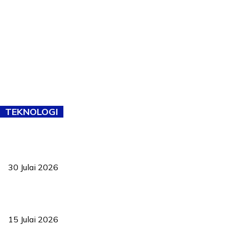
TEKNOLOGI
TVET bukan lagi pilihan kedua! Negeri Sembilan cari bakat hingga
ke pelosok kampung
30 Julai 2026
Pelantikan Liew perkukuh agenda teknologi, perolehan strategik
negara
15 Julai 2026