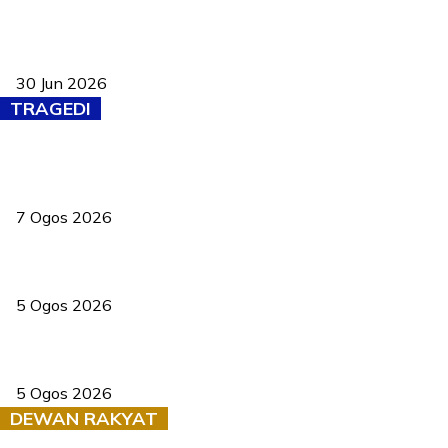
Pasport Malaysia kini lebih kebal dipalsukan, Anwar lancar PMA
baharu dengan 94 ciri keselamatan
30 Jun 2026
TRAGEDI
Tiga anggota polis maut ketika bantu rakan terkena renjatan
elektrik
7 Ogos 2026
PERHILITAN pantau gajah dengan dron, elak kemalangan berulang
5 Ogos 2026
Dua pelajar maut, tercampak ke laluan bertentangan di Temerloh
5 Ogos 2026
DEWAN RAKYAT