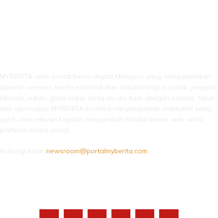
LEBIH DARI SEKADAR BERITA!
MYBERITA ialah portal berita digital Malaysia yang menyampaikan
laporan semasa, berita nasional dan antarabangsa, politik, jenayah,
hiburan, sukan, gaya hidup serta isu-isu tular dengan pantas, tepat
dan dipercayai. MYBERITA komited menyampaikan maklumat yang
sahih dan relevan kepada masyarakat melalui laman web serta
platform media sosial.
Hubungi kami:
newsroom@portalmyberita.com
IKUTI KAMI