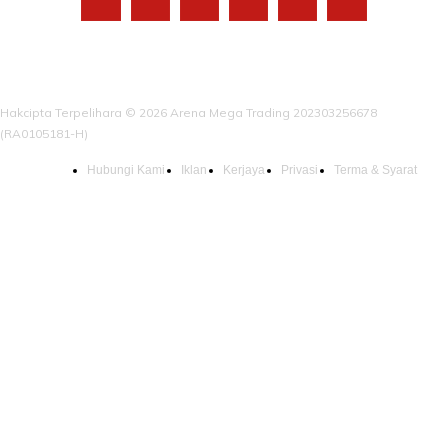
Hakcipta Terpelihara © 2026 Arena Mega Trading 202303256678
(RA0105181-H)
Hubungi Kami
Iklan
Kerjaya
Privasi
Terma & Syarat