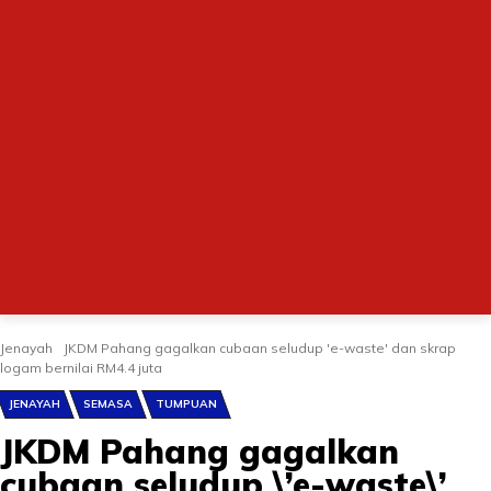
Jenayah
JKDM Pahang gagalkan cubaan seludup 'e-waste' dan skrap
logam bernilai RM4.4 juta
JENAYAH
SEMASA
TUMPUAN
JKDM Pahang gagalkan
cubaan seludup \’e-waste\’