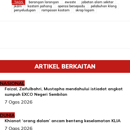
TAGS
barangan larangan
ewaste
jabatan alam sekitar
jkdm
kastam pahang
operasi bersepadu
pelabuhan klang
penyeludupan
rampasan kastam
skrap logam
ARTIKEL BERKAITAN
NASIONAL
Faizal, Zaifulbahri, Mustapha mendahului istiadat angkat
sumpah EXCO Negeri Sembilan
7 Ogos 2026
DUNIA
Khianat ‘orang dalam’ ancam benteng keselamatan KLIA
7 Ogos 2026