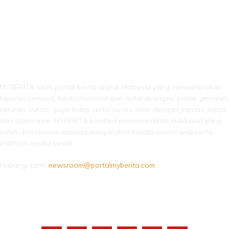
LEBIH DARI SEKADAR BERITA!
MYBERITA ialah portal berita digital Malaysia yang menyampaikan
laporan semasa, berita nasional dan antarabangsa, politik, jenayah,
hiburan, sukan, gaya hidup serta isu-isu tular dengan pantas, tepat
dan dipercayai. MYBERITA komited menyampaikan maklumat yang
sahih dan relevan kepada masyarakat melalui laman web serta
platform media sosial.
Hubungi kami:
newsroom@portalmyberita.com
IKUTI KAMI