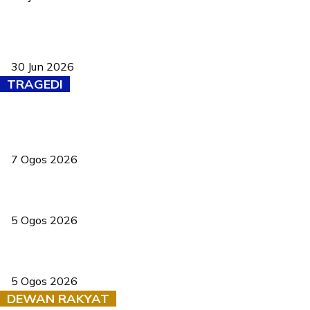
Pasport Malaysia kini lebih kebal dipalsukan, Anwar lancar PMA
baharu dengan 94 ciri keselamatan
30 Jun 2026
TRAGEDI
Tiga anggota polis maut ketika bantu rakan terkena renjatan
elektrik
7 Ogos 2026
PERHILITAN pantau gajah dengan dron, elak kemalangan berulang
5 Ogos 2026
Dua pelajar maut, tercampak ke laluan bertentangan di Temerloh
5 Ogos 2026
DEWAN RAKYAT