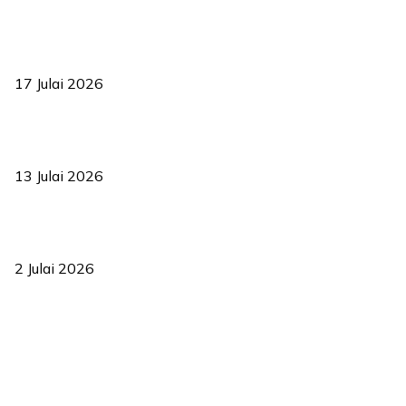
RUU statistik 2026 lulus, era baharu pengurusan data negara
bermula
17 Julai 2026
Sasar 70 peratus mahasiswa dapat kolej kediaman menjelang
2035
13 Julai 2026
‘Smart Lane’ kurangkan kesesakan hingga 50 peratus, terbukti
berkesan sejak 2023
2 Julai 2026