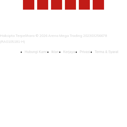
Hakcipta Terpelihara © 2026 Arena Mega Trading 202303256678
(RA0105181-H)
Hubungi Kami
Iklan
Kerjaya
Privasi
Terma & Syarat