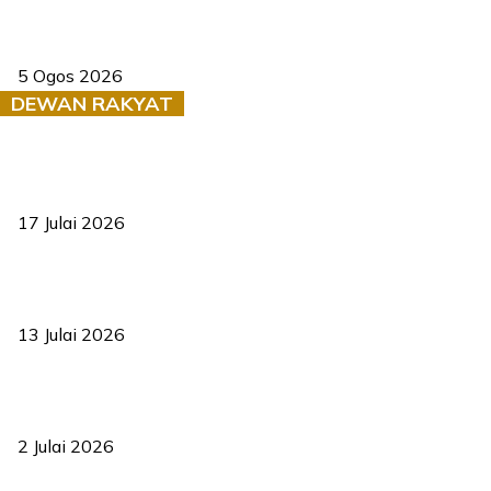
Dua pelajar maut, tercampak ke laluan bertentangan di Temerloh
5 Ogos 2026
DEWAN RAKYAT
RUU statistik 2026 lulus, era baharu pengurusan data negara
bermula
17 Julai 2026
Sasar 70 peratus mahasiswa dapat kolej kediaman menjelang
2035
13 Julai 2026
‘Smart Lane’ kurangkan kesesakan hingga 50 peratus, terbukti
berkesan sejak 2023
2 Julai 2026