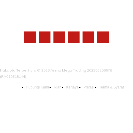
IKUTI KAMI
Hakcipta Terpelihara © 2026 Arena Mega Trading 202303256678
(RA0105181-H)
Hubungi Kami
Iklan
Kerjaya
Privasi
Terma & Syarat