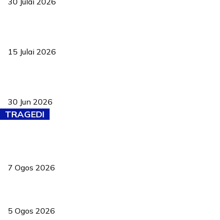
30 Julai 2026
Pelantikan Liew perkukuh agenda teknologi, perolehan strategik
negara
15 Julai 2026
Pasport Malaysia kini lebih kebal dipalsukan, Anwar lancar PMA
baharu dengan 94 ciri keselamatan
30 Jun 2026
TRAGEDI
Tiga anggota polis maut ketika bantu rakan terkena renjatan
elektrik
7 Ogos 2026
PERHILITAN pantau gajah dengan dron, elak kemalangan berulang
5 Ogos 2026