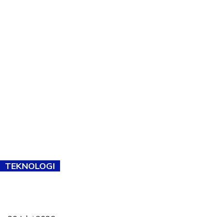
TEKNOLOGI
TVET bukan lagi pilihan kedua! Negeri Sembilan cari bakat hingga
ke pelosok kampung