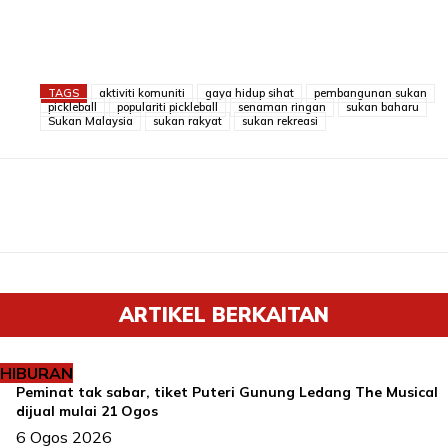
TAGS
aktiviti komuniti
gaya hidup sihat
pembangunan sukan
pickleball
populariti pickleball
senaman ringan
sukan baharu
Sukan Malaysia
sukan rakyat
sukan rekreasi
ARTIKEL BERKAITAN
HIBURAN
Peminat tak sabar, tiket Puteri Gunung Ledang The Musical
dijual mulai 21 Ogos
6 Ogos 2026